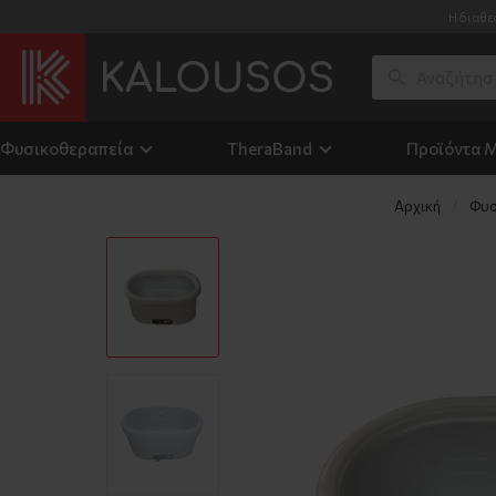
Η διαθε
Φυσικοθεραπεία
TheraΒand
Προϊόντα 
Αρχική
Φυσ