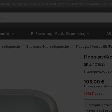
σιμότητα των προϊόντων όπως φαίνεται στις καρτέλες τους είναι πραγματική και 99
Μασάζ
Βελονισμός - Εναλ. Θεραπείες
Αθ
ικοθεραπεία
Συσκευές Φυσικοθεραπείας
Παραφινόλουτρο 6lt (Pa
Παραφινόλου
SKU:
101632
Παραφινόλουτρο
105,00 €
Στην τιμή περιλαμβάνετα
+315 Πόντοι
Για να μπείς στο 
λογαριασμό σου ή