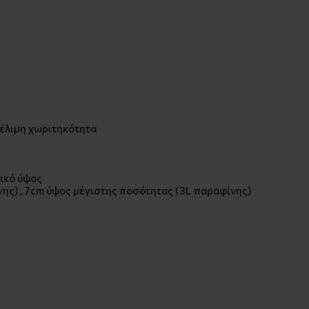
φέλιμη χωριτηκότητα
λικό ύψος
ης) , 7cm ύψος μέγιστης ποσότητας (3L παραφίνης)