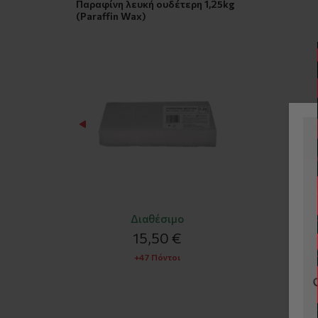
Παραφίνη λευκή ουδέτερη 1,25kg
(Paraffin Wax)
Διαθέσιμο
15,50 €
+47 Πόντοι