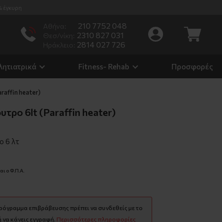
% έγκυρη
210 7752 048
Αθήνα:
2310 827 031
Θεσ/νίκη:
2814 027 726
Ηράκλειο:
λητιατρικά
Fitness- Rehab
Προσφορές
raffin heater)
τρο 6lt (Paraffin heater)
 6 λτ
ι ο Φ.Π.Α.
πρόγραμμα επιβράβευσης πρέπει να συνδεθείς με το
 να κάνεις εγγραφή.
Περισσότερες πληροφορίες