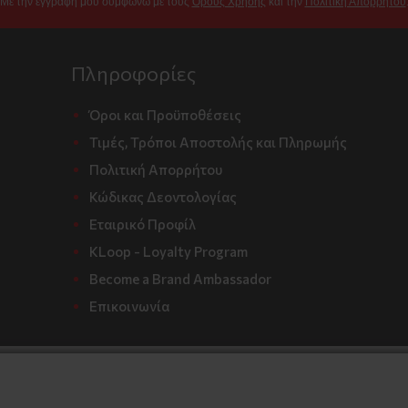
Με την εγγραφή μου συμφωνώ με τους
Όρους Χρήσης
και την
Πολιτική Απορρήτου
Πληροφορίες
Όροι και Προϋποθέσεις
Τιμές, Τρόποι Αποστολής και Πληρωμής
Πολιτική Απορρήτου
Κώδικας Δεοντολογίας
Εταιρικό Προφίλ
KLoop - Loyalty Program
Become a Brand Ambassador
Επικοινωνία