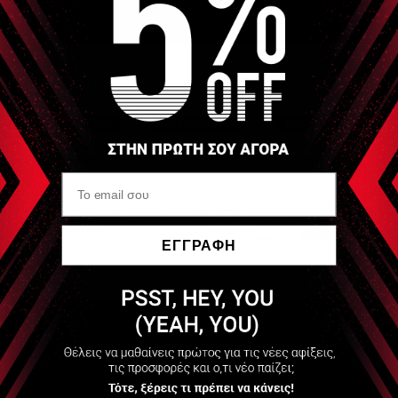
Διαθέσιμο
Διαθέσιμο
90,00 €
75,00 €
+270 Πόντοι
+225 Πόντοι
ΠΕΡΙΣΣΟΤΕΡΑ
ΠΕΡΙΣΣΟΤΕΡΑ
GAMEPATCH
GAMEPATCH
Γιλέκο με προστασία στα
Επιγονατίδες Λευκό (Knee
ΕΓΓΡΑΦΗ
πλευρά Μαύρο (Padded
pads)
Shirt Pro Black)
Να μην εμφανιστεί ξανά