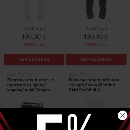
Διαθέσιμο
Διαθέσιμο
100,00 €
100,00 €
+300 Πόντοι
+300 Πόντοι
ΠΕΡΙΣΣΟΤΕΡΑ
ΠΕΡΙΣΣΟΤΕΡΑ
GAMEPATCH
GAMEPATCH
Σορτσάκι συμπίεσης με
Γιλέκο με προστασία στα
προστασία μηρούς/
πλευρά Λευκό (Padded
γοφούς/ ουρά Μαύρο
Shirt Pro White)
(Padded compression
shorts PRO +)