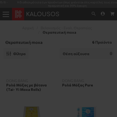
Η διαθεσιμότητα των προϊόντων όπως φαίνεται στις καρτέλες τους είναι
πραγματική και 99% έγκυρη
Αρχική
Βελονισμός - Εναλ. Θεραπείες
Θεραπευτική moxa
Θεραπευτική moxa
6
Προϊόντα
Φίλτρα
DONG BANG
DONG BANG
Ρολά Μόξας με βότανα
Ρολά Μόξας Pure
(Tai- Yi Moxa Rolls)