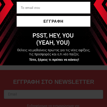
ΕΓΓΡΑΦΗ
Διαθέσιμο
Διαθέσιμο
Να μην εμφανιστεί ξανά
17,20 €
19,00 €
+52 Πόντοι
+57 Πόντοι
ΑΓΟΡΑ
ΑΓΟΡΑ
ΕΓΓΡΑΦΗ ΣΤΟ NEWSLETTER
Ενδιαφέρομαι να ενημερώνομαι για: