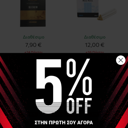
Διαθέσιμο
Διαθέσιμο
7,90 €
12,00 €
+24 Πόντοι
+36 Πόντοι
ΑΓΟΡΑ
ΑΓΟΡΑ
MERIDIUS
MERIDIUS
Άκαπνα Αυτοκόλλητα
Άκαπνη αυτοκόλλητη Μόξα
μικρά ρολά Μόξας
(Smokeless moxa stickers)
(Meridius Smokeless mini
40τμχ
moxa) 180τμχ