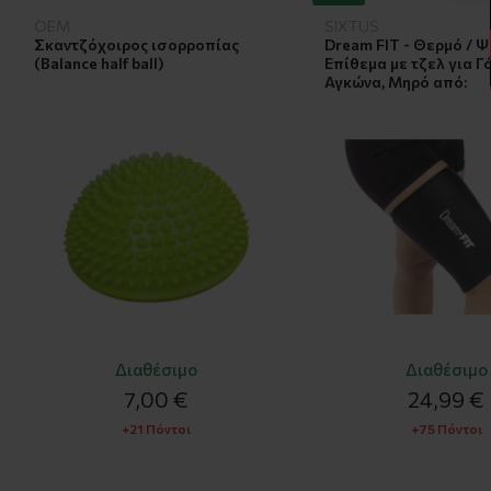
OEM
SIXTUS
Σκαντζόχοιρος ισορροπίας
Dream FIT - Θερμό / 
(Balance half ball)
Επίθεμα με τζελ για Γ
Αγκώνα, Μηρό από:
Διαθέσιμο
Διαθέσιμο
7,00 €
24,99 €
+21 Πόντοι
+75 Πόντοι