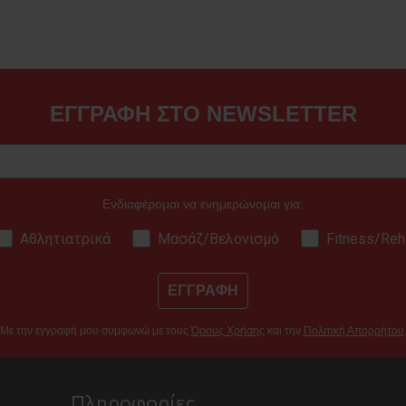
ΕΓΓΡΑΦΗ ΣΤΟ NEWSLETTER
Ενδιαφέρομαι να ενημερώνομαι για:
Αθλητιατρικά
Μασάζ/Βελονισμό
Fitness/Reh
ΕΓΓΡΑΦΗ
Με την εγγραφή μου συμφωνώ με τους
Όρους Χρήσης
και την
Πολιτική Απορρήτου
Πληροφορίες