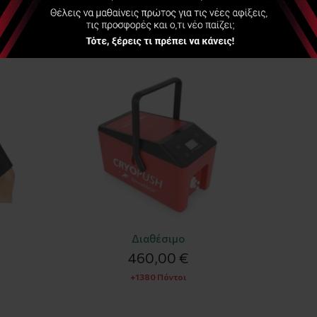
& ΚΕΡΔΙΣΤΕ
Cryopush
OEM
Ψυχρό
CRYOPUSH Active Cold
Πλαστικό 
όνατο,
Compression System Unit
κρέμα με 
Διαθέσιμο
460,00 €
+1380 Πόντοι