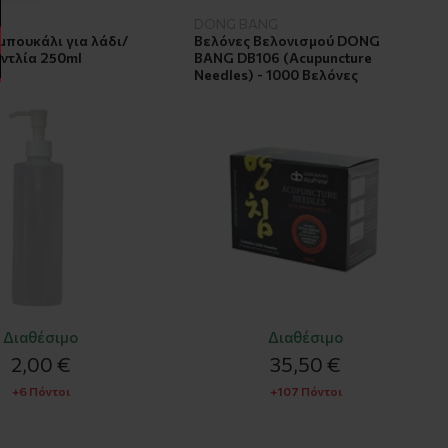
DONG BANG
μπουκάλι για λάδι/
Βελόνες Βελονισμού DONG
αντλία 250ml
BANG DB106 (Acupuncture
Needles) - 1000 Βελόνες
Διαθέσιμο
Διαθέσιμο
2,00 €
35,50 €
+6 Πόντοι
+107 Πόντοι