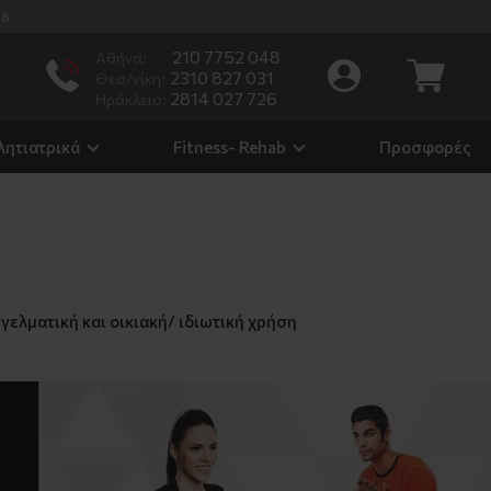
/8
210 7752 048
Αθήνα:
2310 827 031
Θεσ/νίκη:
2814 027 726
Ηράκλειο:
λητιατρικά
Fitness- Rehab
Προσφορές
ελματική και οικιακή/ ιδιωτική χρήση