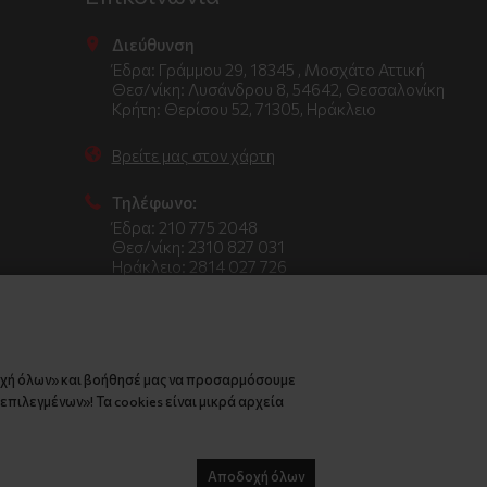
Διεύθυνση
Έδρα: Γράμμου 29, 18345 , Μοσχάτο Αττική
Θεσ/νίκη: Λυσάνδρου 8, 54642, Θεσσαλονίκη
Κρήτη: Θερίσου 52, 71305, Ηράκλειο
Βρείτε μας στον χάρτη
Τηλέφωνο:
Έδρα: 210 775 2048
Θεσ/νίκη: 2310 827 031
Ηράκλειο: 2814 027 726
οχή όλων» και βοήθησέ μας να προσαρμόσουμε
πιλεγμένων»! Τα cookies είναι μικρά αρχεία
Αποδοχή όλων