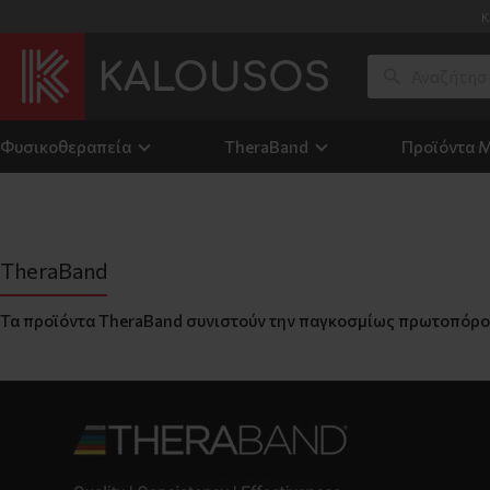
Κ
Φυσικοθεραπεία
TheraΒand
Προϊόντα 
TheraΒand
Τα προϊόντα TheraBand συνιστούν την παγκοσμίως πρωτοπόρο σ