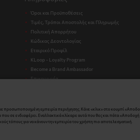
Όροι και Προϋποθέσεις
Τιμές, Τρόποι Αποστολής και Πληρωμής
Πολιτική Απορρήτου
Κώδικας Δεοντολογίας
Εταιρικό Προφίλ
KLoop - Loyalty Program
Become a Brand Ambassador
Επικοινωνία
με προσωποποιημένη εμπειρία περιήγησης. Κάνε «κλικ» στο κουμπί «Αποδ
 που σε ενδιαφέρει. Εναλλακτικά κλίκαρε αυτά που θες και πάτα «Αποδοχή ε
ούς τόπους για να κάνουν την εμπειρία του χρήστη πιο αποτελεσματική.