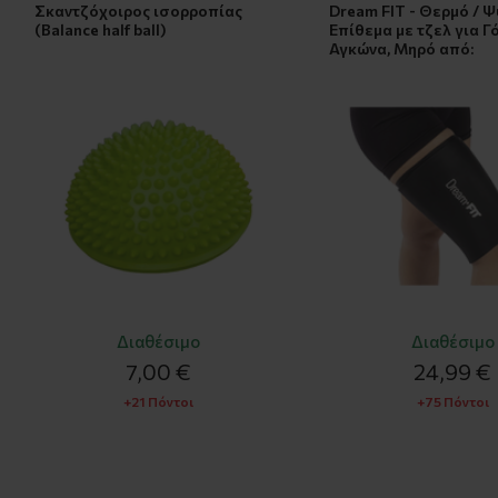
Σκαντζόχοιρος ισορροπίας
Dream FIT - Θερμό / 
(Balance half ball)
Επίθεμα με τζελ για Γ
Αγκώνα, Μηρό από:
Διαθέσιμο
Διαθέσιμο
7,00 €
24,99 €
+21 Πόντοι
+75 Πόντοι