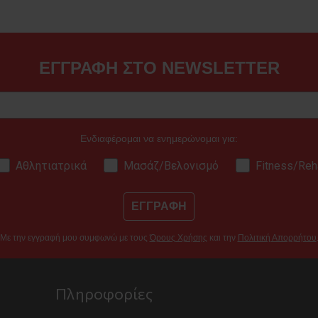
ΕΓΓΡΑΦΗ ΣΤΟ NEWSLETTER
Ενδιαφέρομαι να ενημερώνομαι για:
Αθλητιατρικά
Μασάζ/Βελονισμό
Fitness/Reh
ΕΓΓΡΑΦΗ
Με την εγγραφή μου συμφωνώ με τους
Όρους Χρήσης
και την
Πολιτική Απορρήτου
Πληροφορίες