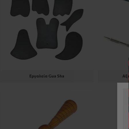
Εργαλεία Gua Sha
Αξ