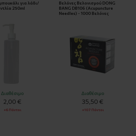
μπουκάλι για λάδι/
Βελόνες Βελονισμού DONG
αντλία 250ml
BANG DB106 (Acupuncture
Needles) - 1000 Βελόνες
Διαθέσιμο
Διαθέσιμο
2,00 €
35,50 €
+6 Πόντοι
+107 Πόντοι