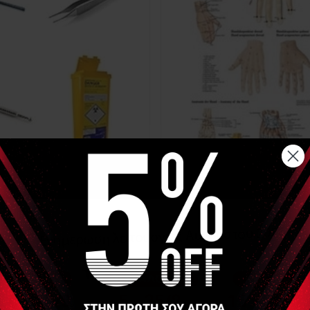
εσουάρ Βελονισμού
Χάρτες- Μοντέλα Βελ