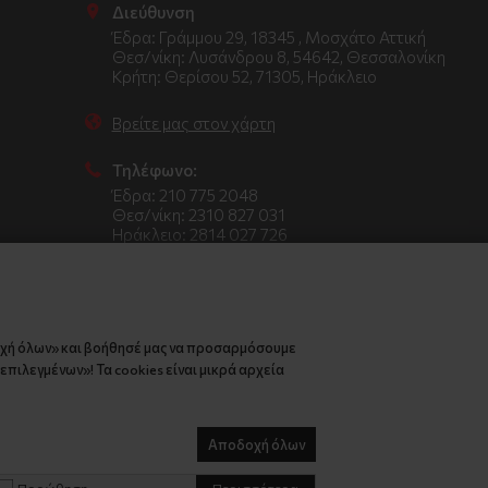
Διεύθυνση
Έδρα: Γράμμου 29, 18345 , Μοσχάτο Αττική
Θεσ/νίκη: Λυσάνδρου 8, 54642, Θεσσαλονίκη
Κρήτη: Θερίσου 52, 71305, Ηράκλειο
Βρείτε μας στον χάρτη
Τηλέφωνο:
Έδρα: 210 775 2048
Θεσ/νίκη: 2310 827 031
Ηράκλειο: 2814 027 726
οχή όλων» και βοήθησέ μας να προσαρμόσουμε
πιλεγμένων»! Τα cookies είναι μικρά αρχεία
Αποδοχή όλων