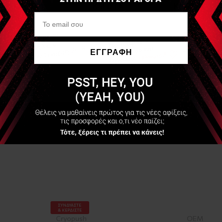
ΕΓΓΡΑΦΗ
Να μην εμφανιστεί ξανά
ΣΥΝΔΥΑΣΤΕ
& ΚΕΡΔΙΣΤΕ
Cryopush
OEM