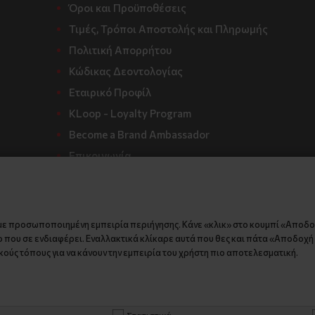
Όροι και Προϋποθέσεις
Τιμές, Τρόποι Αποστολής και Πληρωμής
Πολιτική Απορρήτου
Κώδικας Δεοντολογίας
Εταιρικό Προφίλ
KLoop - Loyalty Program
Become a Brand Ambassador
Επικοινωνία
με προσωποποιημένη εμπειρία περιήγησης. Κάνε «κλικ» στο κουμπί «Αποδ
 που σε ενδιαφέρει. Εναλλακτικά κλίκαρε αυτά που θες και πάτα «Αποδοχή ε
ούς τόπους για να κάνουν την εμπειρία του χρήστη πιο αποτελεσματική.