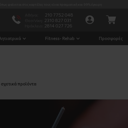
% έγκυρη
210 7752 048
Αθήνα:
2310 827 031
Θεσ/νίκη:
2814 027 726
Ηράκλειο:
λητιατρικά
Fitness- Rehab
Προσφορές
 σχετικά προϊόντα