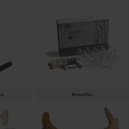
xa
Βεντούζες