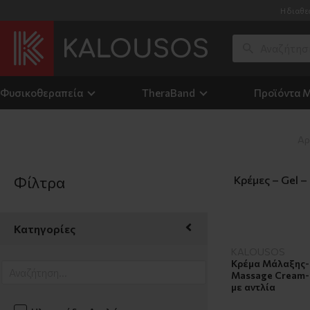
Η διαθε
Φυσικοθεραπεία
TheraΒand
Προϊόντα 
Αρ
Φίλτρα
Κρέμες – Gel 
Κατηγορίες
KALOUSOS
Κρέμα Μάλαξης-
Massage Cream- E
με αντλία