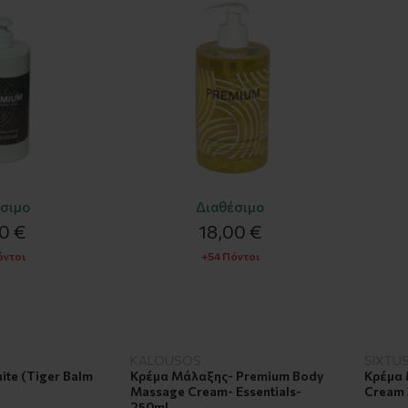
σιμο
Διαθέσιμο
00 €
18,00 €
όντοι
+54 Πόντοι
KALOUSOS
SIXTU
ite (Tiger Balm
Κρέμα Μάλαξης- Premium Body
Κρέμα 
Massage Cream- Essentials-
Cream 
250ml