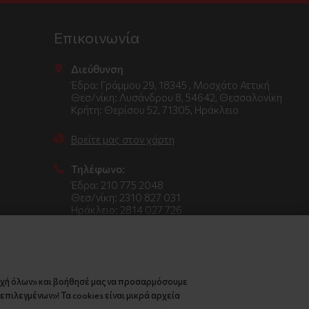
Επικοινωνία
Διεύθυνση
Έδρα: Γράμμου 29, 18345 , Μοσχάτο Αττική
Θεσ/νίκη: Λυσάνδρου 8, 54642, Θεσσαλονίκη
Κρήτη: Θερίσου 52, 71305, Ηράκλειο
Βρείτε μας στον χάρτη
Τηλέφωνο:
Έδρα: 210 775 2048
Θεσ/νίκη: 2310 827 031
Ηράκλειο: 2814 027 726
οχή όλων» και βοήθησέ μας να προσαρμόσουμε
πιλεγμένων»! Τα cookies είναι μικρά αρχεία