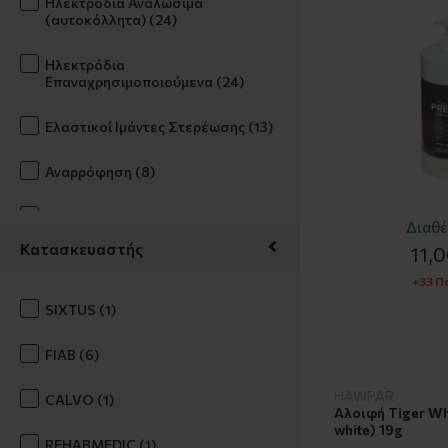
Ηλεκτρόδια Αναλώσιμα
(αυτοκόλλητα) (24)
Ηλεκτρόδια
Επαναχρησιμοποιούμενα (24)
Ελαστικοί Ιμάντες Στερέωσης (13)
Αναρρόφηση (8)
Ειδικά Προϊόντα Ηλεκτροδιέγερσης
Διαθέ
(9)
Κατασκευαστής
11,
Καλώδια-Αντάπτορες (16)
+33 Π
SIXTUS (1)
Επιθέματα (Ζεστά – Ψυχρά) (16)
FIAB (6)
Κρέμες – Gel – Παραφίνη -
Απολύμανση (17)
HAWPAR
CALVO (1)
Αλοιφή Tiger Wh
white) 19g
Επίδεσμος Κινησιοθεραπείας
REHABMEDIC (1)
Dream-K (29)