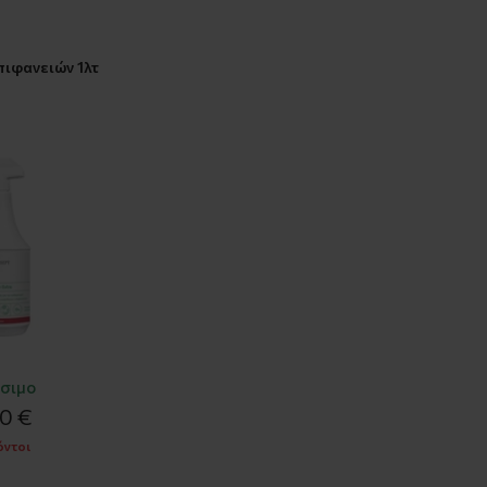
ιφανειών 1λτ
σιμο
50 €
όντοι