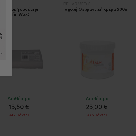
REHABMEDIC
νη λευκή ουδέτερη
Ισχυρή Θερμαντική κρέμα 500ml
 (Paraffin Wax)
Διαθέσιμο
Διαθέσιμο
15,50 €
25,00 €
+47 Πόντοι
+75 Πόντοι