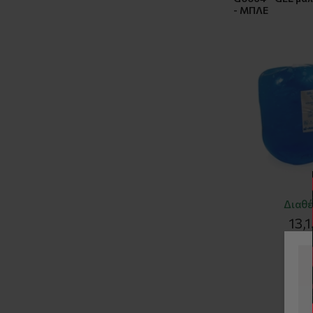
- ΜΠΛΕ
Διαθέ
13,
+40 Π