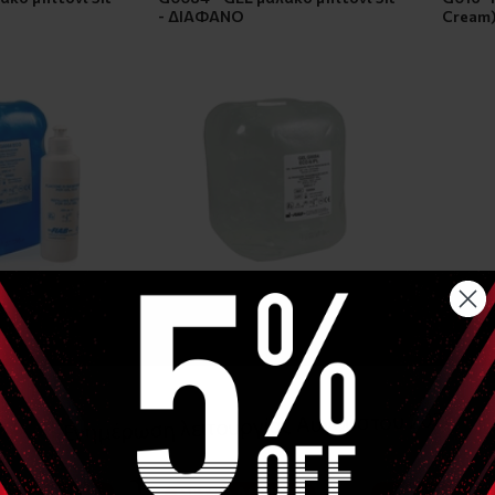
- ΔΙΑΦΑΝΟ
Cream
σιμο
Διαθέσιμο
15 €
13,85 €
όντοι
+42 Πόντοι