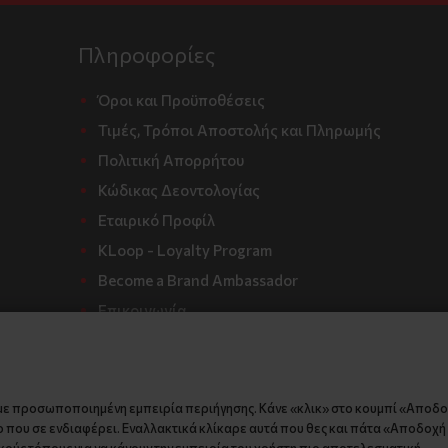
Πληροφορίες
Όροι και Προϋποθέσεις
Τιμές, Τρόποι Αποστολής και Πληρωμής
Πολιτική Απορρήτου
Κώδικας Δεοντολογίας
Εταιρικό Προφίλ
KLoop - Loyalty Program
Become a Brand Ambassador
Επικοινωνία
με προσωποποιημένη εμπειρία περιήγησης. Κάνε «κλικ» στο κουμπί «Αποδ
 που σε ενδιαφέρει. Εναλλακτικά κλίκαρε αυτά που θες και πάτα «Αποδοχή ε
ούς τόπους για να κάνουν την εμπειρία του χρήστη πιο αποτελεσματική.