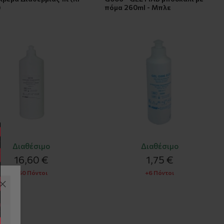
)
πόμα 260ml - Μπλε
Διαθέσιμο
Διαθέσιμο
16,60 €
1,75 €
+50 Πόντοι
+6 Πόντοι