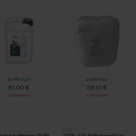
Διαθέσιμο
Διαθέσιμο
81,00 €
58,10 €
+243 Πόντοι
+175 Πόντοι
FIAB
Κρέμα Διαθερμίας 1lt (RF
G006 - GEL FIAB μπουκάλι με