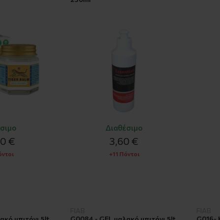
σιμο
Διαθέσιμο
00 €
3,60 €
όντοι
+11 Πόντοι
FIAB
FIAB
κό μπιτόνι 5lt
G0084 - GEL μαλακό μπιτόνι 5lt
G016- 