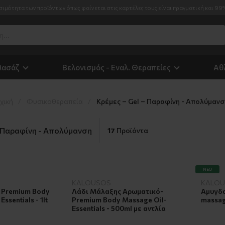
σιμότητα των προϊόντων όπως φαίνεται στις καρτέλες τους είναι πραγματική και 99
Μασάζ
Βελονισμός - Εναλ. Θεραπείες
Αθ
χική
Φυσικοθεραπεία
Κρέμες – Gel – Παραφίνη - Απολύμαν
– Παραφίνη - Απολύμανση
17
Προϊόντα
ΝΈΟ
KALOUSOS
KALO
 Premium Body
Λάδι Μάλαξης Αρωματικό-
Αμυγδα
ssentials - 1lt
Premium Body Massage Oil-
massag
Essentials - 500ml με αντλία