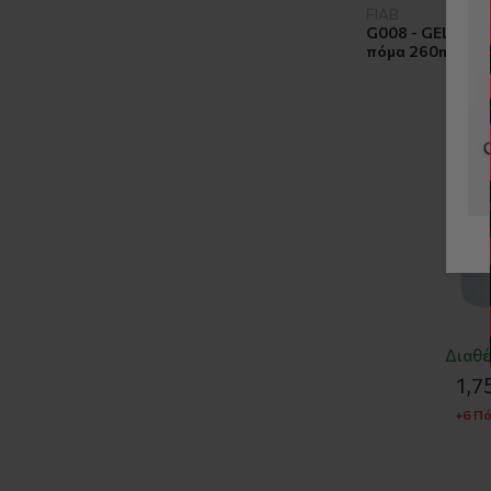
FIAB
G008 - GEL FIAB
πόμα 260ml - Δ
Διαθέ
1,7
+6 Πό