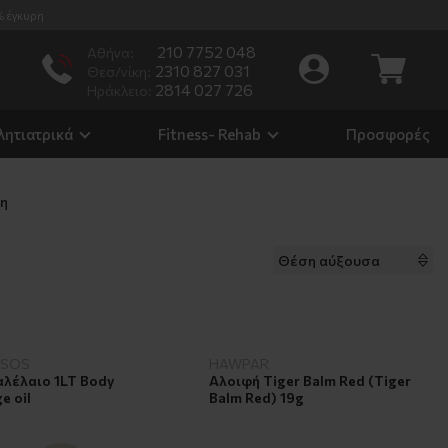
% έγκυρη
210 7752 048
Αθήνα:
2310 827 031
Θεσ/νίκη:
2814 027 726
Ηράκλειο:
λητιατρικά
Fitness- Rehab
Προσφορές
ση
USOS
HAWPAR
λέλαιο 1LT Body
Αλοιφή Tiger Balm Red (Tiger
e oil
Balm Red) 19g