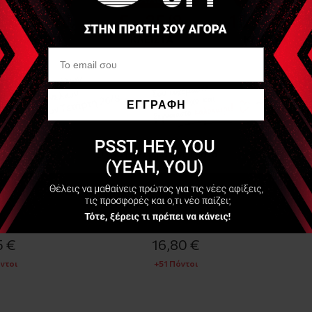
SAVITA OIL
CALVO
 μπουκάλι με
Παραφινέλαιο 4lt (Paraffin Oil)
Παραφί
ιάφανο
1,25kg
ΕΓΓΡΑΦΗ
Να μην εμφανιστεί ξανά
σιμο
Διαθέσιμο
5 €
16,80 €
ντοι
+51 Πόντοι