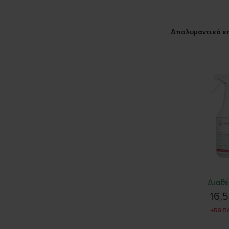
Απολυμαντικό επ
Διαθέ
16,
+50 Π