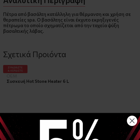
Πέτρα από βασάλτη κατάλληλη για θέρμανση και χρήση σε
θεραπείες spa. Ο βασάλτης είναι έκχυτο εκρηξιγενές
πέτρωμα το οποίο σχηματίζεται από την ταχεία ψύξη
βασαλτικής λάβας.
Σχετικά Προιόντα
ΣΥΝΔΥΑΣΤΕ
& ΚΕΡΔΙΣΤΕ
OEM
Συσκευή Hot Stone Heater 6 L