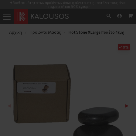
Η διαθεσιμότητα των προϊόντων όπως φαίνεται στις καρτέλες τους είναι
πραγματική και 99% έγκυρη
Αρχική
Προϊόντα Μασάζ
Hot Stone XLarge πακέτο 4τμχ
-10%