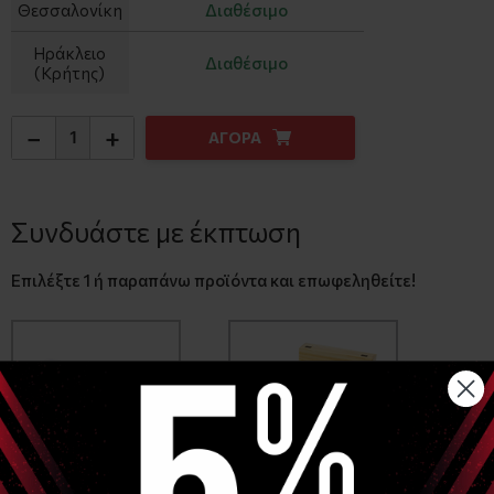
Θεσσαλονίκη
Διαθέσιμο
Ηράκλειο
Διαθέσιμο
(Κρήτης)
−
+
ΑΓΟΡΑ
Συνδυάστε με έκπτωση
Επιλέξτε 1 ή παραπάνω προϊόντα και επωφεληθείτε!