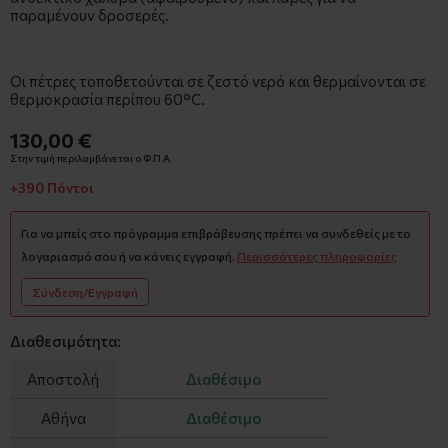
παραμένουν δροσερές.
Οι πέτρες τοποθετούνται σε ζεστό νερό και θερμαίνονται σε
θερμοκρασία περίπου 60°C.
130,00 €
Στην τιμή περιλαμβάνεται ο Φ.Π.Α.
+390 Πόντοι
Για να μπείς στο πρόγραμμα επιβράβευσης πρέπει να συνδεθείς με το
λογαριασμό σου ή να κάνεις εγγραφή.
Περισσότερες πληροφορίες
Σύνδεση/Εγγραφή
Διαθεσιμότητα:
Αποστολή
Διαθέσιμο
Αθήνα
Διαθέσιμο