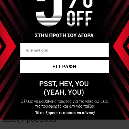
Συσκευή Hot Stone
Πέτρες Θεραπείας
Heater 6 L
45τμχ (Basalt
Massage Stone set)
130,00 €
125,00 €
Έχουν επιλεχθεί
0
Προϊόντα
Τιμή:
130,00
€
ΑΓΟΡΑΣΕ ΤΟ ΠΑΚΕΤΟ
ΕΓΓΡΑΦΗ
Να μην εμφανιστεί ξανά
Αναλυτική Περιγραφή
Διαστάσεις: 38 x 28 x 18 cm; Ισχύς: 750W; Χωρητικότητα: 6
λίτρα.
Είδες Πρόσφατα