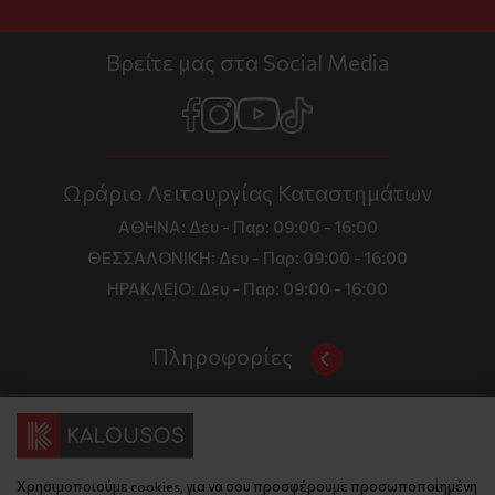
Βρείτε μας στα Social Media
Ωράριο Λειτουργίας Καταστημάτων
ΑΘΗΝΑ:
Δευ - Παρ: 09:00 - 16:00
ΘΕΣΣΑΛΟΝΙΚΗ:
Δευ - Παρ: 09:00 - 16:00
ΗΡΑΚΛΕΙΟ:
Δευ - Παρ: 09:00 - 16:00
Πληροφορίες
Όροι και Προϋποθέσεις
Επικοινωνία
Τιμές, Τρόποι Αποστολής και Πληρωμής
Διεύθυνση
Πολιτική Απορρήτου
Χρησιμοποιούμε cookies, για να σου προσφέρουμε προσωποποιημένη
Έδρα: Γράμμου 29, 18345 , Μοσχάτο Αττική