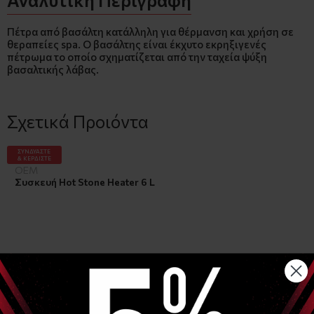
Πέτρα από βασάλτη κατάλληλη για θέρμανση και χρήση σε
θεραπείες spa. Ο βασάλτης είναι έκχυτο εκρηξιγενές
πέτρωμα το οποίο σχηματίζεται από την ταχεία ψύξη
βασαλτικής λάβας.
Σχετικά Προιόντα
ΣΥΝΔΥΑΣΤΕ
& ΚΕΡΔΙΣΤΕ
OEM
Συσκευή Hot Stone Heater 6 L