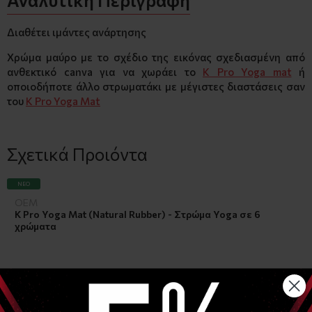
Διαθέτει ιμάντες ανάρτησης
Χρώμα μαύρο με το σχέδιο της εικόνας σχεδιασμένη από
ανθεκτικό canva για να χωράει το
K Pro Yoga mat
ή
οποιοδήποτε άλλο στρωματάκι με μέγιστες διαστάσεις σαν
του
K Pro Yoga Mat
Σχετικά Προιόντα
ΝΈΟ
OEM
K Pro Yoga Mat (Natural Rubber) - Στρώμα Yoga σε 6
χρώματα