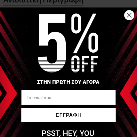
Χειροπετσέτα ζικ- ζακ μεγέθους 23x25cm
Συσεκευάζεται σε πακέτα των 100 χειροπετσετών ενώ η
συσκευασία πώλησης (κούτα) περιέχει 40 πακέτα (4000
χειροπ)
Η τιμή αναφέρεται στη συσκευασία πώλησης (κούτα
4000τμχ)
Είδες Πρόσφατα
NIKORETZOS
Χειροπετσέτα Ζικ- Ζακ
4000τμχ
ΕΓΓΡΑΦΗ
Να μην εμφανιστεί ξανά