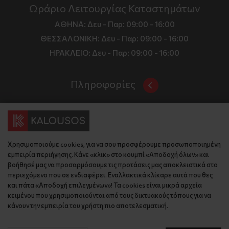
Ωράριο Λειτουργίας Καταστημάτων
ΑΘΗΝΑ:
Δευ - Παρ: 09:00 - 16:00
ΘΕΣΣΑΛΟΝΙΚΗ:
Δευ - Παρ: 09:00 - 16:00
ΗΡΑΚΛΕΙΟ:
Δευ - Παρ: 09:00 - 16:00
Πληροφορίες
Όροι και Προϋποθέσεις
Επικοινωνία
Τιμές, Τρόποι Αποστολής και Πληρωμής
Διεύθυνση
Πολιτική Απορρήτου
Χρησιμοποιούμε cookies, για να σου προσφέρουμε προσωποποιημένη
Έδρα: Γράμμου 29, 18345 , Μοσχάτο Αττική
Κώδικας Δεοντολογίας
εμπειρία περιήγησης. Κάνε «κλικ» στο κουμπί «Αποδοχή όλων» και
Θεσ/νίκη: Λυσάνδρου 8, 54642, Θεσσαλονίκη
Εταιρικό Προφίλ
βοήθησέ μας να προσαρμόσουμε τις προτάσεις μας αποκλειστικά στο
Κρήτη: Θερίσου 52, 71305, Ηράκλειο
περιεχόμενο που σε ενδιαφέρει. Εναλλακτικά κλίκαρε αυτά που θες
KLoop - Loyalty Program
Βρείτε μας στον χάρτη
και πάτα «Αποδοχή επιλεγμένων»! Τα cookies είναι μικρά αρχεία
Τηλέφωνο:
Become a Brand Ambassador
κειμένου που χρησιμοποιούνται από τους δικτυακούς τόπους για να
κάνουν την εμπειρία του χρήστη πιο αποτελεσματική.
Έδρα: 210 775 2048
Επικοινωνία
Θεσ/νίκη: 2310 827 031
Ηράκλειο: 2814 027 726