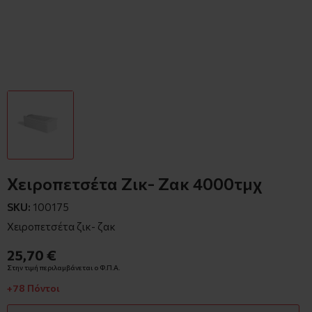
Χειροπετσέτα Ζικ- Ζακ 4000τμχ
SKU:
100175
Χειροπετσέτα ζικ- ζακ
25,70 €
Στην τιμή περιλαμβάνεται ο Φ.Π.Α.
+78 Πόντοι