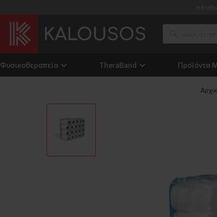
Η διαθε
Φυσικοθεραπεία
TheraΒand
Προϊόντα 
Αρχι