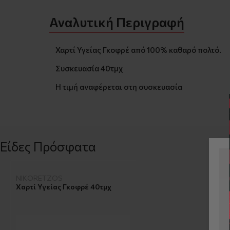
Αναλυτική Περιγραφή
Χαρτί Υγείας Γκοφρέ από 100% καθαρό πολτό.
Συσκευασία 40τμχ
Η τιμή αναφέρεται στη συσκευασία
Είδες Πρόσφατα
NIKORETZOS
Χαρτί Υγείας Γκοφρέ 40τμχ