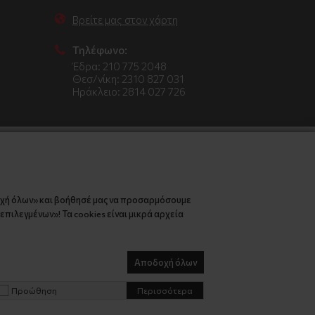
Βρείτε μας στον χάρτη
Τηλέφωνο:
Έδρα: 210 775 2048
Θεσ/νίκη: 2310 827 031
Ηράκλειο: 2814 027 726
οχή όλων» και βοήθησέ μας να προσαρμόσουμε
πιλεγμένων»! Τα cookies είναι μικρά αρχεία
Αποδοχή όλων
Προώθηση
Περισσότερα