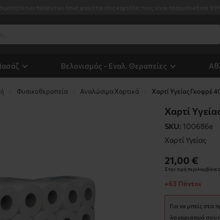
σιμότητα των προϊόντων όπως φαίνεται στις καρτέλες τους είναι πραγματική και 99
Μασάζ
Βελονισμός - Εναλ. Θεραπείες
Αθ
κή
Φυσικοθεραπεία
Αναλώσιμα Χαρτικά
Χαρτί Υγείας Γκοφρέ 4
Χαρτί Υγεία
SKU:
100686e
Χαρτί Υγείας
21,00 €
Στην τιμή περιλαμβάνετα
+63 Πόντοι
Για να μπείς στο 
λογαριασμό σου ή