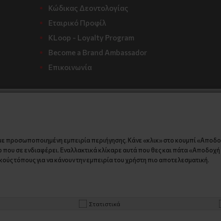
Κώδικας Δεοντολογίας
Εταιρικό Προφίλ
KLoop - Loyalty Program
Become a Brand Ambassador
Επικοινωνία
με προσωποποιημένη εμπειρία περιήγησης. Κάνε «κλικ» στο κουμπί «Αποδ
 που σε ενδιαφέρει. Εναλλακτικά κλίκαρε αυτά που θες και πάτα «Αποδοχή ε
ούς τόπους για να κάνουν την εμπειρία του χρήστη πιο αποτελεσματική.
Στατιστικά