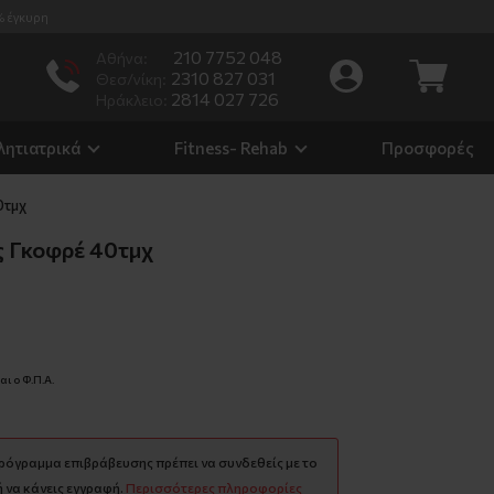
% έγκυρη
210 7752 048
Αθήνα:
2310 827 031
Θεσ/νίκη:
2814 027 726
Ηράκλειο:
λητιατρικά
Fitness- Rehab
Προσφορές
0τμχ
ς Γκοφρέ 40τμχ
ι ο Φ.Π.Α.
πρόγραμμα επιβράβευσης πρέπει να συνδεθείς με το
 να κάνεις εγγραφή.
Περισσότερες πληροφορίες