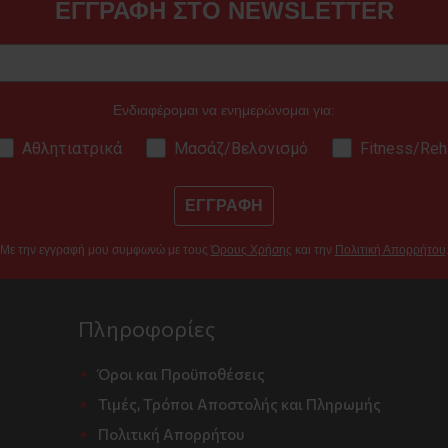
ΕΓΓΡΑΦΗ ΣΤΟ NEWSLETTER
Ενδιαφέρομαι να ενημερώνομαι για:
Αθλητιατρικά
Μασάζ/Βελονισμό
Fitness/Reh
ΕΓΓΡΑΦΗ
Με την εγγραφή μου συμφωνώ με τους
Όρους Χρήσης
και την
Πολιτική Απορρήτου
Πληροφορίες
Όροι και Προϋποθέσεις
Τιμές, Τρόποι Αποστολής και Πληρωμής
Πολιτική Απορρήτου