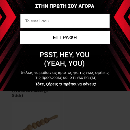
Τύπος C - 5 κινούμενα μέρη - Μήκος 39cm
Τύπος D - 14 κινούμενα μέρη - Μήκος 48cm
Τα προϊόντα είναι ξύλινα και ο χρωματική απόχρωση
ενδέχεται να διαφέρει ελαφρώς από τη φωτογραφία. Το
ΕΓΓΡΑΦΗ
σχήμα είναι ακριβώς όπως στη φωτογραφία
Να μην εμφανιστεί ξανά
Είδες Πρόσφατα
Ξύλινα Ρολά Μασάζ
(Wooden Massage
Stick)