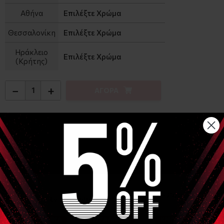
Αθήνα
Επιλέξτε Χρώμα
Θεσσαλονίκη
Επιλέξτε Χρώμα
Ηράκλειο
Επιλέξτε Χρώμα
(Κρήτης)
−
+
ΑΓΟΡΑ
Αναλυτική Περιγραφή
Ξύλινο Ρολό μασάζ
Τύπος Α - Λευκό χρώμα και 7 κινούμενα μέρη - Μήκος 39cm
Τύπος Β - 5 σφαιρικά κινούμενα μέρη - Μήκος 39cm