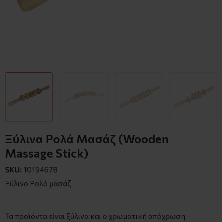
Ξύλινα Ρολά Μασάζ (Wooden
Massage Stick)
SKU:
10194678
Ξύλινο Ρολό μασάζ
Τα προϊόντα είναι ξύλινα και ο χρωματική απόχρωση