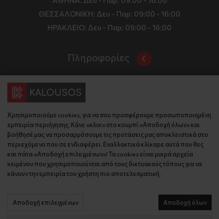
ΑΘΗΝΑ:
Δευ - Παρ: 09:00 - 16:00
ΘΕΣΣΑΛΟΝΙΚΗ:
Δευ - Παρ: 09:00 - 16:00
ΗΡΑΚΛΕΙΟ:
Δευ - Παρ: 09:00 - 16:00
Πληροφορίες
Όροι και Προϋποθέσεις
Επικοινωνία
Τιμές, Τρόποι Αποστολής και Πληρωμής
Διεύθυνση
Πολιτική Απορρήτου
Χρησιμοποιούμε cookies, για να σου προσφέρουμε προσωποποιημένη
Έδρα: Γράμμου 29, 18345 , Μοσχάτο Αττική
Κώδικας Δεοντολογίας
εμπειρία περιήγησης. Κάνε «κλικ» στο κουμπί «Αποδοχή όλων» και
Θεσ/νίκη: Λυσάνδρου 8, 54642, Θεσσαλονίκη
Εταιρικό Προφίλ
βοήθησέ μας να προσαρμόσουμε τις προτάσεις μας αποκλειστικά στο
Κρήτη: Θερίσου 52, 71305, Ηράκλειο
περιεχόμενο που σε ενδιαφέρει. Εναλλακτικά κλίκαρε αυτά που θες
KLoop - Loyalty Program
Βρείτε μας στον χάρτη
και πάτα «Αποδοχή επιλεγμένων»! Τα cookies είναι μικρά αρχεία
Τηλέφωνο:
Become a Brand Ambassador
κειμένου που χρησιμοποιούνται από τους δικτυακούς τόπους για να
κάνουν την εμπειρία του χρήστη πιο αποτελεσματική.
Έδρα: 210 775 2048
Επικοινωνία
Θεσ/νίκη: 2310 827 031
Ηράκλειο: 2814 027 726
Αποδοχή επιλεγμένων
Αποδοχή όλων
© 2026 kalousos.gr All Rights Reserved.