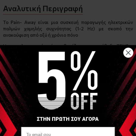
Αναλυτική Περιγραφή
Το Pain- Away είναι μια συσκευή παραγωγής ηλεκτρικών
παλμών χαμηλής συχνότητας (1-2 Hz) με σκοπό την
ανακούφιση από οξύ ή χρόνιο πόνο
Η αποτελεσματικότητά της βασίζεται στην μέθοδο ΤENS η
οποία είναι ευρέως διαδεδομένη σαν φυσικοθεραπευτική
πρακτική για την ανακούφιση έντονου και χρόνιου πόνου από
μικρο- τραυματισμούς.
Ιδανικό για οξύ και χρόνιο πόνο που προκαλείται από
μικρο- τραυματισμούς
Δεν χρησιμοποιεί μπαταρίες, ηλεκτρόδια ή καλώδια
Δεν έχει ανεπιθύμητες ενέργειες ή οποιαδήποτε
παρεμβολή σε φαρμακευτική αγωγή
Μέσος όρος ζωής της συσκευής 2-3 χρόνια
Η συσκευασία περιλαμβάνει:
Το στυλό Rel-Care
Τσαντάκι
Βιβλίο Οδηγιών