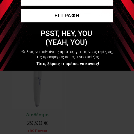
Είδες Πρόσφατα
ΕΓΓΡΑΦΗ
Να μην εμφανιστεί ξανά
Στυλό Ανακούφισης
Πόνου Pain- Away
Acupuncture Pen
Διαθέσιμο
29,90 €
+90 Πόντοι