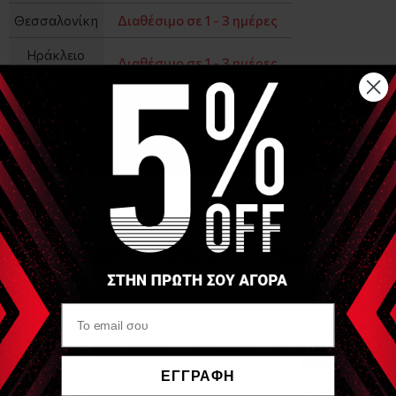
Θεσσαλονίκη
Διαθέσιμο σε 1 - 3 ημέρες
Ηράκλειο
Διαθέσιμο σε 1 - 3 ημέρες
(Κρήτης)
−
+
ΑΓΟΡΑ
Αναλυτική Περιγραφή
Διαστάσεις : 44x20x22 cm Υλικό: Μαλακό ύφασμα
Είδες Πρόσφατα
REHABMEDIC
ΕΓΓΡΑΦΗ
Τσάντα πρώτων