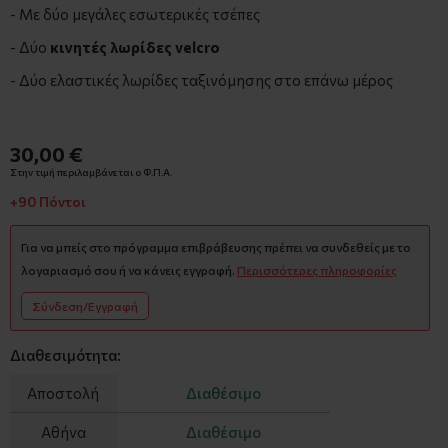
- Με δύο μεγάλες εσωτερικές τσέπες
- Δύο
κινητές λωρίδες velcro
- Δύο ελαστικές λωρίδες ταξινόμησης στο επάνω μέρος
30,00 €
Στην τιμή περιλαμβάνεται ο Φ.Π.Α.
+90 Πόντοι
Για να μπείς στο πρόγραμμα επιβράβευσης πρέπει να συνδεθείς με το
λογαριασμό σου ή να κάνεις εγγραφή.
Περισσότερες πληροφορίες
Σύνδεση/Εγγραφή
Διαθεσιμότητα:
Αποστολή
Διαθέσιμο
Αθήνα
Διαθέσιμο