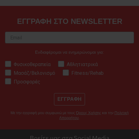
ΕΓΓΡΑΦΗ ΣΤΟ NEWSLETTER
Ενδιαφέρομαι να ενημερώνομαι για:
Φυσικοθεραπεία
Αθλητιατρικά
Μασάζ/Βελονισμό
Fitness/Rehab
Προσφορές
ΕΓΓΡΑΦΗ
Με την εγγραφή μου συμφωνώ με τους
Όρους Χρήσης
και την
Πολιτική
Απορρήτου
.
Βρείτε μας στα Social Media