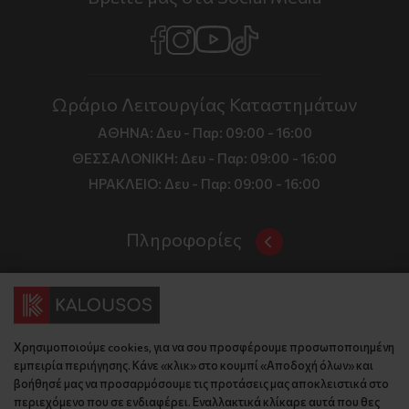
Ωράριο Λειτουργίας Καταστημάτων
ΑΘΗΝΑ:
Δευ - Παρ: 09:00 - 16:00
ΘΕΣΣΑΛΟΝΙΚΗ:
Δευ - Παρ: 09:00 - 16:00
ΗΡΑΚΛΕΙΟ:
Δευ - Παρ: 09:00 - 16:00
Πληροφορίες
Όροι και Προϋποθέσεις
Επικοινωνία
Τιμές, Τρόποι Αποστολής και Πληρωμής
Διεύθυνση
Πολιτική Απορρήτου
Χρησιμοποιούμε cookies, για να σου προσφέρουμε προσωποποιημένη
Έδρα: Γράμμου 29, 18345 , Μοσχάτο Αττική
Κώδικας Δεοντολογίας
εμπειρία περιήγησης. Κάνε «κλικ» στο κουμπί «Αποδοχή όλων» και
Θεσ/νίκη: Λυσάνδρου 8, 54642, Θεσσαλονίκη
Εταιρικό Προφίλ
βοήθησέ μας να προσαρμόσουμε τις προτάσεις μας αποκλειστικά στο
Κρήτη: Θερίσου 52, 71305, Ηράκλειο
περιεχόμενο που σε ενδιαφέρει. Εναλλακτικά κλίκαρε αυτά που θες