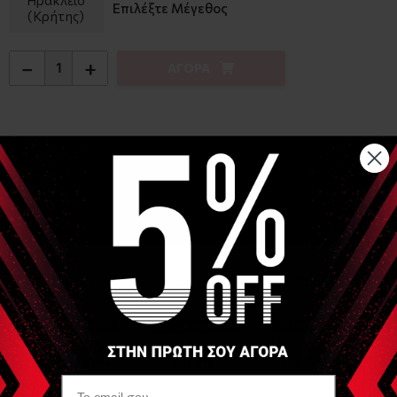
Επιλέξτε Μέγεθος
(Κρήτης)
−
+
ΑΓΟΡΑ
Αναλυτική Περιγραφή
Σε 2 μεγέθη πλάτους:
63,50cm για να χωράει κρεβάτια πλάτους 60-64cm
71cm για να χωράει κρεβάτια πλάτους 71cm
Διαστάσεις πλαϊνής τσέπης: 65cm x 36cm
Κατάλληλη για μήκος κρεβατιού έως 180cm , διαλέξτε
ανάλογα με το πλάτος του κρεβατιού σας
Είναι ανθεκτική με μεγάλη εξωτερική θήκη