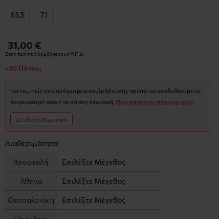
63,5
71
31,00 €
Στην τιμή περιλαμβάνεται ο Φ.Π.Α.
+93 Πόντοι
Για να μπείς στο πρόγραμμα επιβράβευσης πρέπει να συνδεθείς με το
λογαριασμό σου ή να κάνεις εγγραφή.
Περισσότερες πληροφορίες
Σύνδεση/Εγγραφή
Διαθεσιμότητα:
Αποστολή
Επιλέξτε Μέγεθος
Αθήνα
Επιλέξτε Μέγεθος
Θεσσαλονίκη
Επιλέξτε Μέγεθος
Ηράκλειο