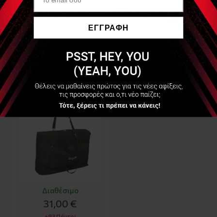
ΕΓΓΡΑΦΗ
Είδες Πρόσφατα
Να μην εμφανιστεί ξανά
SINTANG
Τσάντα μεταφοράς
κρεβατιού μασάζ Akito
Plus Μαύρη από :
Διαθέσιμο
31,00 €
+93 Πόντοι