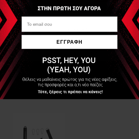
Διάμετρος σωλήνας φόρτωσης 4,8cm
Μέγιστο φορτίο 250kg
Μήκος σωλήνα φόρτωσης 33cm
ΕΓΓΡΑΦΗ
Στην συσκευασία δεν περιλαμβάνεται το αξεσουάρ έλξης.
Να μην εμφανιστεί ξανά
Είδες Πρόσφατα
SVELTUS
Τροχαλία (Pulley Kit)