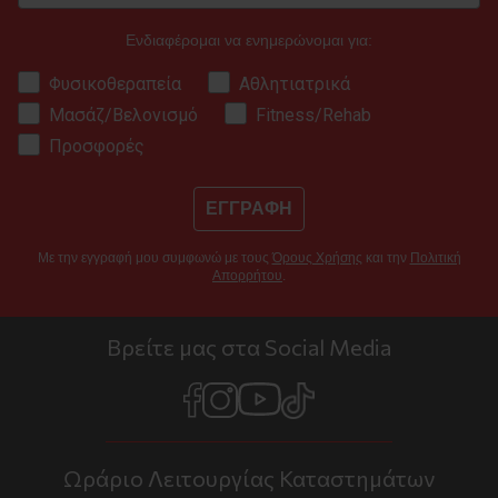
Ενδιαφέρομαι να ενημερώνομαι για:
Φυσικοθεραπεία
Αθλητιατρικά
Μασάζ/Βελονισμό
Fitness/Rehab
Προσφορές
ΕΓΓΡΑΦΗ
Με την εγγραφή μου συμφωνώ με τους
Όρους Χρήσης
και την
Πολιτική
Απορρήτου
.
Βρείτε μας στα Social Media
Ωράριο Λειτουργίας Καταστημάτων