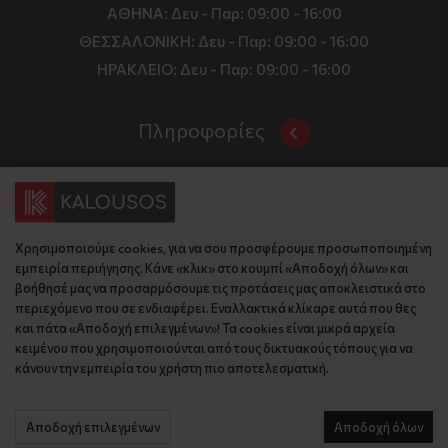
ΑΘΗΝΑ:
Δευ - Παρ: 09:00 - 16:00
ΘΕΣΣΑΛΟΝΙΚΗ:
Δευ - Παρ: 09:00 - 16:00
ΗΡΑΚΛΕΙΟ:
Δευ - Παρ: 09:00 - 16:00
Πληροφορίες
Όροι και Προϋποθέσεις
Επικοινωνία
Τιμές, Τρόποι Αποστολής και Πληρωμής
Διεύθυνση
Πολιτική Απορρήτου
Χρησιμοποιούμε cookies, για να σου προσφέρουμε προσωποποιημένη
Έδρα: Γράμμου 29, 18345 , Μοσχάτο Αττική
Κώδικας Δεοντολογίας
εμπειρία περιήγησης. Κάνε «κλικ» στο κουμπί «Αποδοχή όλων» και
Θεσ/νίκη: Λυσάνδρου 8, 54642, Θεσσαλονίκη
Εταιρικό Προφίλ
βοήθησέ μας να προσαρμόσουμε τις προτάσεις μας αποκλειστικά στο
Κρήτη: Θερίσου 52, 71305, Ηράκλειο
περιεχόμενο που σε ενδιαφέρει. Εναλλακτικά κλίκαρε αυτά που θες
KLoop - Loyalty Program
Βρείτε μας στον χάρτη
και πάτα «Αποδοχή επιλεγμένων»! Τα cookies είναι μικρά αρχεία
Τηλέφωνο:
Become a Brand Ambassador
κειμένου που χρησιμοποιούνται από τους δικτυακούς τόπους για να
κάνουν την εμπειρία του χρήστη πιο αποτελεσματική.
Έδρα: 210 775 2048
Επικοινωνία
Θεσ/νίκη: 2310 827 031
Ηράκλειο: 2814 027 726
Αποδοχή επιλεγμένων
Αποδοχή όλων
© 2026 kalousos.gr All Rights Reserved.