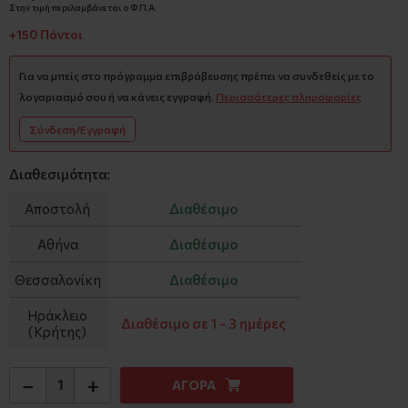
Στην τιμή περιλαμβάνεται ο Φ.Π.Α.
+150 Πόντοι
Για να μπείς στο πρόγραμμα επιβράβευσης πρέπει να συνδεθείς με το
λογαριασμό σου ή να κάνεις εγγραφή.
Περισσότερες πληροφορίες
Σύνδεση/Εγγραφή
Διαθεσιμότητα:
Αποστολή
Διαθέσιμο
Αθήνα
Διαθέσιμο
Θεσσαλονίκη
Διαθέσιμο
Ηράκλειο
Διαθέσιμο σε 1 - 3 ημέρες
(Κρήτης)
−
+
ΑΓΟΡΑ