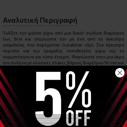
Αναλυτική Περιγραφή
Τυλίξτε τον ιμάντα γύρω από μια δοκό/ σωλήνα διαμέτρου
έως 8cm και στερεώστε τον με ένα από τα άγκιστρα
ασφαλείας που παρέχονται (carabiner clip). Στο άγκιστρο
περνάτε και την τροχαλία, τοποθετείτε γύρω της το
συρματόσχοινο και είστε έτοιμοι. Φορτώνετε στην μια άκρη
τον σωλήνα με κλασικές πλάκες βάρους διαμέτρου 50 mm και
στην άλλη πλευρά του καλωδίου μπορείτε χρησιμοποιήσετε
οποιοδήποτε αξεσουάρ έλξης θέλετε για την προπόνησή
σας: σχοινί, μπάρα, λαβές κτλ. (το αξεσουάρ έλξης ΔΕΝ
συμπεριλαμβάνεται)
Χαρακτηριστικά
Μήκος συρματόσχοινου 200cm