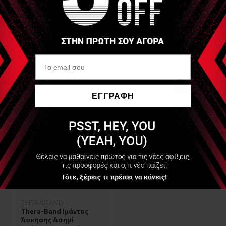
Εάν δεν γνωρίζετε την κωδικοποίηση των χρωμάτων με την
αντίσταση του κάθε ιμάντα παρακαλώ συμβουλευτείτε τον
πίνακα
ΕΔΩ
ή στην παρακάτω εικόνα
ΕΓΓΡΑΦΗ
Να μην εμφανιστεί ξανά
Είδες Πρόσφατα
THERABAND
Thera-Band Ιμάντας
Άσκησης Ασημί