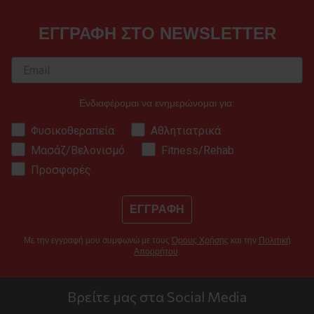
ΕΓΓΡΑΦΗ ΣΤΟ NEWSLETTER
Ενδιαφέρομαι να ενημερώνομαι για:
Φυσικοθεραπεία
Αθλητιατρικά
Μασάζ/Βελονισμό
Fitness/Rehab
Προσφορές
ΕΓΓΡΑΦΗ
Με την εγγραφή μου συμφωνώ με τους
Όρους Χρήσης
και την
Πολιτική
Απορρήτου
.
Βρείτε μας στα Social Media