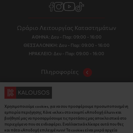
Ωράριο Λειτουργίας Καταστημάτων
ΑΘΗΝΑ:
Δευ - Παρ: 09:00 - 16:00
ΘΕΣΣΑΛΟΝΙΚΗ:
Δευ - Παρ: 09:00 - 16:00
ΗΡΑΚΛΕΙΟ:
Δευ - Παρ: 09:00 - 16:00
Πληροφορίες
Όροι και Προϋποθέσεις
Επικοινωνία
Τιμές, Τρόποι Αποστολής και Πληρωμής
Διεύθυνση
Πολιτική Απορρήτου
Χρησιμοποιούμε cookies, για να σου προσφέρουμε προσωποποιημένη
Έδρα: Γράμμου 29, 18345 , Μοσχάτο Αττική
Κώδικας Δεοντολογίας
εμπειρία περιήγησης. Κάνε «κλικ» στο κουμπί «Αποδοχή όλων» και
Θεσ/νίκη: Λυσάνδρου 8, 54642, Θεσσαλονίκη
Εταιρικό Προφίλ
βοήθησέ μας να προσαρμόσουμε τις προτάσεις μας αποκλειστικά στο
Κρήτη: Θερίσου 52, 71305, Ηράκλειο
περιεχόμενο που σε ενδιαφέρει. Εναλλακτικά κλίκαρε αυτά που θες
KLoop - Loyalty Program
Βρείτε μας στον χάρτη
και πάτα «Αποδοχή επιλεγμένων»! Τα cookies είναι μικρά αρχεία