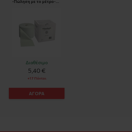
-Πώληση με το μέτρο-
(Exercise Band SILVER)
Διαθέσιμο
5,40 €
+17 Πόντοι
ΑΓΟΡΑ