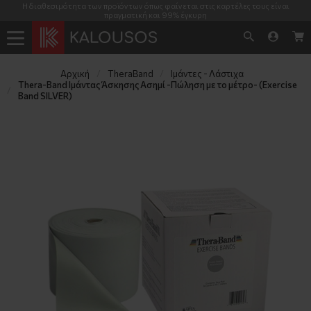
Η διαθεσιμότητα των προϊόντων όπως φαίνεται στις καρτέλες τους είναι
πραγματική και 99% έγκυρη
Αρχική
TheraΒand
Ιμάντες - Λάστιχα
Thera-Band Ιμάντας Άσκησης Ασημί -Πώληση με το μέτρο- (Exercise 
Band SILVER)