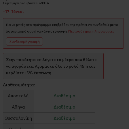
Στην τιμή περιλαμβάνεται ο Φ.Π.Α.
+17 Πόντοι
Για να μπείς στο πρόγραμμα επιβράβευσης πρέπει να συνδεθείς με το
λογαριασμό σου ή να κάνεις εγγραφή.
Περισσότερες πληροφορίες
Σύνδεση/Εγγραφή
Στην ποσότητα επιλέγετε τα μέτρα που θέλετε
να αγοράσετε. Αγοράστε όλο το ρολό 45m και
κερδίστε 15% έκπτωση
Διαθεσιμότητα:
Αποστολή
Διαθέσιμο
Αθήνα
Διαθέσιμο
Θεσσαλονίκη
Διαθέσιμο