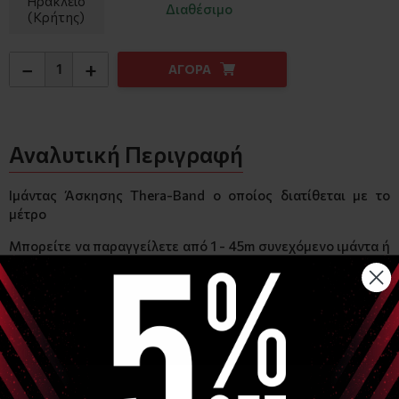
Ηράκλειο
Διαθέσιμο
(Κρήτης)
−
+
ΑΓΟΡΑ
Αναλυτική Περιγραφή
Ιμάντας Άσκησης Thera-Band ο οποίος διατίθεται με το
μέτρο
Μπορείτε να παραγγείλετε από 1 - 45m συνεχόμενο ιμάντα ή
κομμένο σε τεμάχια. (Μέγιστο μήκος συνεχόμενου ιμάντα
45m)
Παρακαλώ στις παρατηρήσεις της παραγγελίας σας να μας
προσδιορίσετε πως θέλετε να τον διαμορφώσουμε. (π.χ
παραγγείλατε 6m και θέλετε 3 λάστιχα των 2m)
Χρώμα:
Ασημί - Υπέρ Ισχυρή Αντίσταση