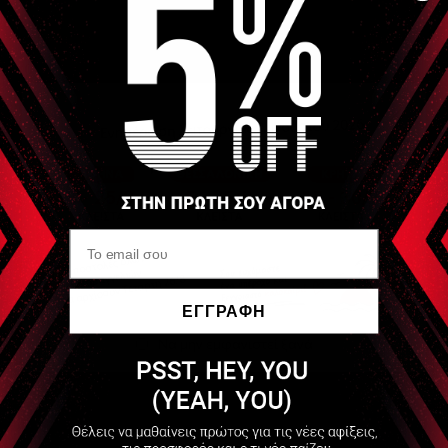
Αξεσουάρ πρόσδεσης και στερέωσης ελαστικού ιμάντα ή
σωλήνα
Είδες Πρόσφατα
THERABAND
Thera-Band Διπλή
Θηλιά
ΕΓΓΡΑΦΗ
Να μην εμφανιστεί ξανά