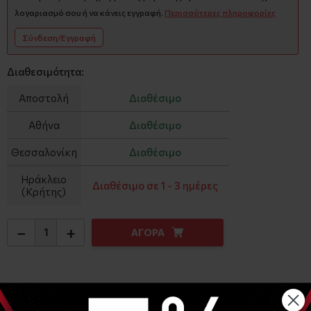
λογαριασμό σου ή να κάνεις εγγραφή.
Περισσότερες πληροφορίες
Σύνδεση/Εγγραφή
Διαθεσιμότητα:
Αποστολή
Διαθέσιμο
Αθήνα
Διαθέσιμο
Θεσσαλονίκη
Διαθέσιμο
Ηράκλειο
Διαθέσιμο σε 1 - 3 ημέρες
(Κρήτης)
−
+
ΑΓΟΡΑ
Αναλυτική Περιγραφή