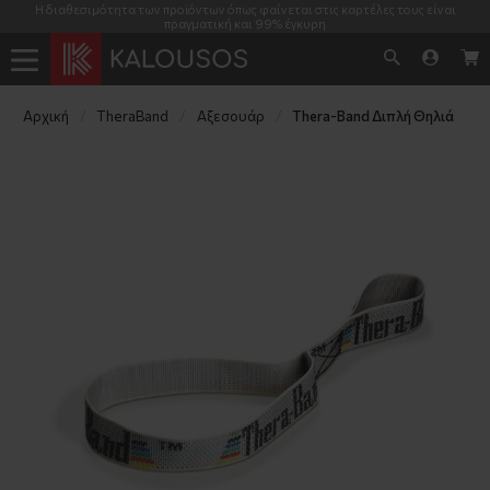
Η διαθεσιμότητα των προϊόντων όπως φαίνεται στις καρτέλες τους είναι
πραγματική και 99% έγκυρη
Αρχική
TheraΒand
Αξεσουάρ
Thera-Band Διπλή Θηλιά 