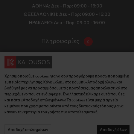
ΑΘΗΝΑ:
Δευ - Παρ: 09:00 - 16:00
ΘΕΣΣΑΛΟΝΙΚΗ:
Δευ - Παρ: 09:00 - 16:00
ΗΡΑΚΛΕΙΟ:
Δευ - Παρ: 09:00 - 16:00
Πληροφορίες
Όροι και Προϋποθέσεις
Επικοινωνία
Τιμές, Τρόποι Αποστολής και Πληρωμής
Διεύθυνση
Πολιτική Απορρήτου
Χρησιμοποιούμε cookies, για να σου προσφέρουμε προσωποποιημένη
Έδρα: Γράμμου 29, 18345 , Μοσχάτο Αττική
Κώδικας Δεοντολογίας
εμπειρία περιήγησης. Κάνε «κλικ» στο κουμπί «Αποδοχή όλων» και
Θεσ/νίκη: Λυσάνδρου 8, 54642, Θεσσαλονίκη
Εταιρικό Προφίλ
βοήθησέ μας να προσαρμόσουμε τις προτάσεις μας αποκλειστικά στο
Κρήτη: Θερίσου 52, 71305, Ηράκλειο
περιεχόμενο που σε ενδιαφέρει. Εναλλακτικά κλίκαρε αυτά που θες
KLoop - Loyalty Program
Βρείτε μας στον χάρτη
και πάτα «Αποδοχή επιλεγμένων»! Τα cookies είναι μικρά αρχεία
Τηλέφωνο:
Become a Brand Ambassador
κειμένου που χρησιμοποιούνται από τους δικτυακούς τόπους για να
κάνουν την εμπειρία του χρήστη πιο αποτελεσματική.
Έδρα: 210 775 2048
Επικοινωνία
Θεσ/νίκη: 2310 827 031
Ηράκλειο: 2814 027 726
Αποδοχή επιλεγμένων
Αποδοχή όλων
© 2026 kalousos.gr All Rights Reserved.