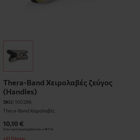
Thera-Band Χειρολαβές ζεύγος
(Handles)
SKU:
100286
Thera-Band Χειρολαβές
10,10 €
Στην τιμή περιλαμβάνεται ο Φ.Π.Α.
+31 Πόντοι