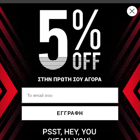
Αναλυτική Περιγραφή
Εάν έχετε αγοράσει ελαστικό σωλήνα 7,5m ή κάποιον ιμάντα
της Thera-Band τότε αυτό το εξάρτημα θα σας βοηθήσει στις
ασκήσεις σας.
Πώληση σε ζεύγος
Είδες Πρόσφατα
THERABAND
Thera-Band Χειρολαβές
ζεύγος (Handles)
ΕΓΓΡΑΦΗ
Να μην εμφανιστεί ξανά