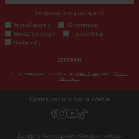
Ενδιαφέρομαι να ενημερώνομαι για:
Φυσικοθεραπεία
Αθλητιατρικά
Μασάζ/Βελονισμό
Fitness/Rehab
Προσφορές
ΕΓΓΡΑΦΗ
Με την εγγραφή μου συμφωνώ με τους
Όρους Χρήσης
και την
Πολιτική
Απορρήτου
.
Βρείτε μας στα Social Media
Ωράριο Λειτουργίας Καταστημάτων