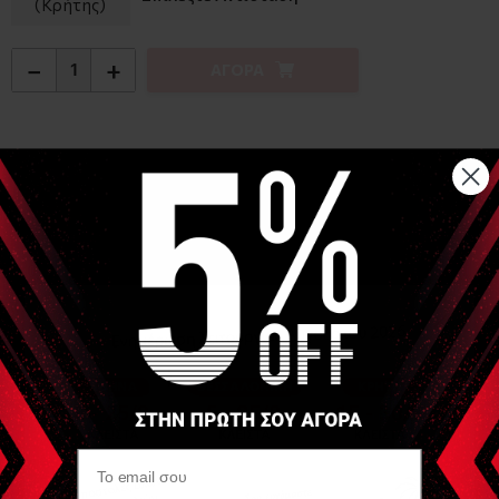
(Κρήτης)
−
+
ΑΓΟΡΑ
Αναλυτική Περιγραφή
Το Hand Xtrainer είναι το απόλυτο εργαλείο θεραπείας του
χεριού διαθέσιμο σε 4 βαθμίδες δυσκολίας.
Κατάλληλο τόσο για επαγγελματική όσο και για κτ' οίκον
χρήση.
Η σύστασή του επιτρέπει να χρησιμοποιηθεί ζεστό ή κρύο
(κρύο/ θέρμο θεραπεία) ενώ επίσης δεν περιέχει Latex.
ΟΙ εφαρμογές του ποικίλουν από αποκατάσταση έως
streching δακτύλων και ενδυνάμωση.