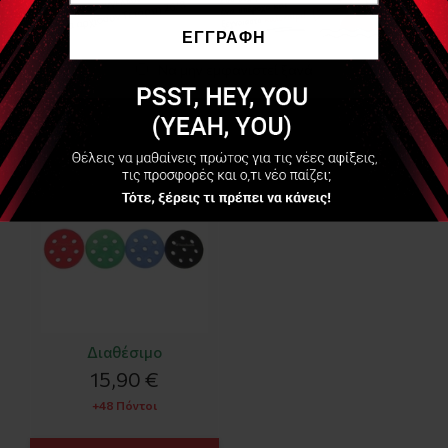
Είδες Πρόσφατα
ΕΓΓΡΑΦΗ
Να μην εμφανιστεί ξανά
Thera-Band Όργανο
Άσκησης Δακτύλων
(Hand Xtrainer)
Διαθέσιμο
15,90 €
+48 Πόντοι