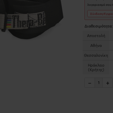
λογαριασμό σου ή
Σύνδεση/Εγγρ
Διαθεσιμότητα:
Αποστολή
Αθήνα
Θεσσαλονίκη
Ηράκλειο
(Κρήτης)
−
+