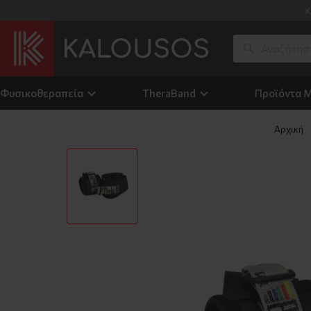
Κ
Φυσικοθεραπεία
TheraΒand
Προϊόντα 
Αρχική