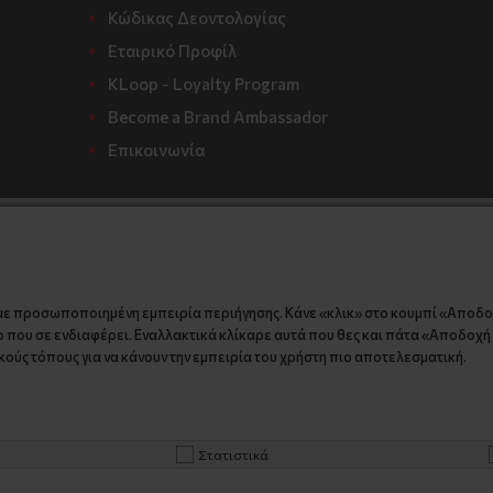
Κώδικας Δεοντολογίας
Εταιρικό Προφίλ
KLoop - Loyalty Program
Become a Brand Ambassador
Επικοινωνία
με προσωποποιημένη εμπειρία περιήγησης. Κάνε «κλικ» στο κουμπί «Αποδ
 που σε ενδιαφέρει. Εναλλακτικά κλίκαρε αυτά που θες και πάτα «Αποδοχή ε
ούς τόπους για να κάνουν την εμπειρία του χρήστη πιο αποτελεσματική.
Στατιστικά