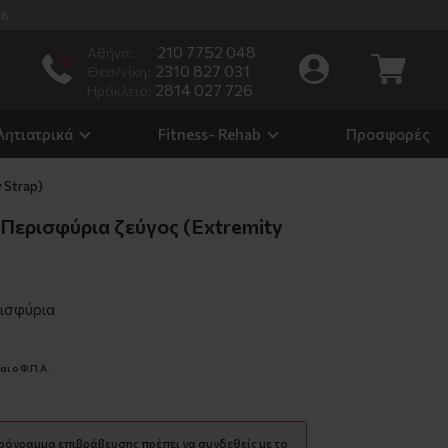
/8
210 7752 048
Αθήνα:
2310 827 031
Θεσ/νίκη:
2814 027 726
Ηράκλειο:
λητιατρικά
Fitness- Rehab
Προσφορές
 Strap)
Περισφύρια ζεύγος (Extremity
ισφύρια
ι ο Φ.Π.Α.
πρόγραμμα επιβράβευσης πρέπει να συνδεθείς με το