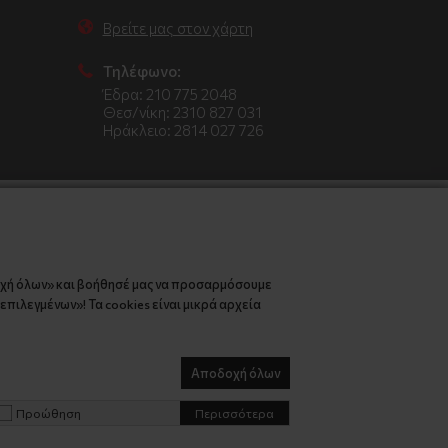
Βρείτε μας στον χάρτη
Τηλέφωνο:
Έδρα: 210 775 2048
Θεσ/νίκη: 2310 827 031
Ηράκλειο: 2814 027 726
οχή όλων» και βοήθησέ μας να προσαρμόσουμε
πιλεγμένων»! Τα cookies είναι μικρά αρχεία
Αποδοχή όλων
Προώθηση
Περισσότερα