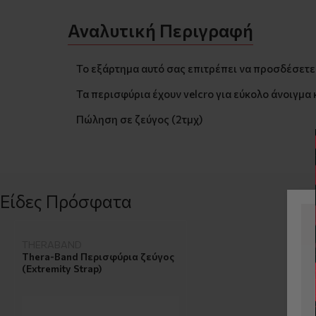
Αναλυτική Περιγραφή
Το εξάρτημα αυτό σας επιτρέπει να προσδέσετε 
Τα περισφύρια έχουν velcro για εύκολο άνοιγμα 
Πώληση σε ζεύγος (2τμχ)
Είδες Πρόσφατα
THERABAND
Thera-Band Περισφύρια ζεύγος
(Extremity Strap)