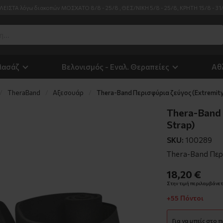
ΛΕΙΣΤΑ λόγω διακοπών ΜΟΣΧΑΤΟ 8/8 - 25/8 , ΘΕΣ/ΝΙΚΗ 5/8 - 25/8, ΚΡΗΤΗ 15/8 - 31
Μασάζ
Βελονισμός - Εναλ. Θεραπείες
Αθ
TheraΒand
Αξεσουάρ
Thera-Band Περισφύρια ζεύγος (Extremity
Thera-Band 
Strap)
SKU:
100289
Thera-Band Περ
18,20 €
Στην τιμή περιλαμβάνετα
+55 Πόντοι
Για να μπείς στο 