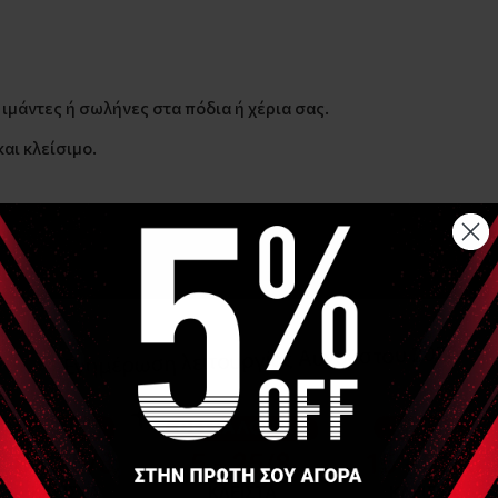
ιμάντες ή σωλήνες στα πόδια ή χέρια σας.
και κλείσιμο.