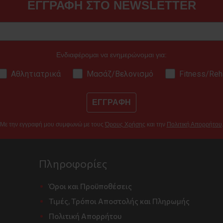
ΕΓΓΡΑΦΗ ΣΤΟ NEWSLETTER
Ενδιαφέρομαι να ενημερώνομαι για:
Αθλητιατρικά
Μασάζ/Βελονισμό
Fitness/Reh
ΕΓΓΡΑΦΗ
Με την εγγραφή μου συμφωνώ με τους
Όρους Χρήσης
και την
Πολιτική Απορρήτου
Πληροφορίες
Όροι και Προϋποθέσεις
Τιμές, Τρόποι Αποστολής και Πληρωμής
Πολιτική Απορρήτου