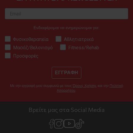
Ενδιαφέρομαι να ενημερώνομαι για:
Φυσικοθεραπεία
Αθλητιατρικά
Μασάζ/Βελονισμό
Fitness/Rehab
Προσφορές
ΕΓΓΡΑΦΗ
Με την εγγραφή μου συμφωνώ με τους
Όρους Χρήσης
και την
Πολιτική
Απορρήτου
.
Βρείτε μας στα Social Media