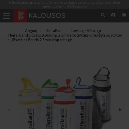
Η διαθεσιμότητα των προϊόντων όπως φαίνεται στις καρτέλες τους είναι
πραγματική και 99% έγκυρη
Αρχική
TheraΒand
Ιμάντες - Λάστιχα
Thera-Band Ιμάντας Άσκησης 2.5m σε τσαντάκι- Επιλέξτε Αντίστασ
η- (Exercise Bands 2,5m in zipper bag):