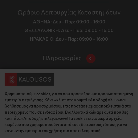
Ωράριο Λειτουργίας Καταστημάτων
ΑΘΗΝΑ:
Δευ - Παρ: 09:00 - 16:00
ΘΕΣΣΑΛΟΝΙΚΗ:
Δευ - Παρ: 09:00 - 16:00
ΗΡΑΚΛΕΙΟ:
Δευ - Παρ: 09:00 - 16:00
Πληροφορίες
Όροι και Προϋποθέσεις
Επικοινωνία
Τιμές, Τρόποι Αποστολής και Πληρωμής
Διεύθυνση
Πολιτική Απορρήτου
Χρησιμοποιούμε cookies, για να σου προσφέρουμε προσωποποιημένη
Έδρα: Γράμμου 29, 18345 , Μοσχάτο Αττική
Κώδικας Δεοντολογίας
εμπειρία περιήγησης. Κάνε «κλικ» στο κουμπί «Αποδοχή όλων» και
Θεσ/νίκη: Λυσάνδρου 8, 54642, Θεσσαλονίκη
Εταιρικό Προφίλ
βοήθησέ μας να προσαρμόσουμε τις προτάσεις μας αποκλειστικά στο
Κρήτη: Θερίσου 52, 71305, Ηράκλειο
περιεχόμενο που σε ενδιαφέρει. Εναλλακτικά κλίκαρε αυτά που θες
KLoop - Loyalty Program
Βρείτε μας στον χάρτη
και πάτα «Αποδοχή επιλεγμένων»! Τα cookies είναι μικρά αρχεία
Τηλέφωνο:
Become a Brand Ambassador
κειμένου που χρησιμοποιούνται από τους δικτυακούς τόπους για να
κάνουν την εμπειρία του χρήστη πιο αποτελεσματική.
Έδρα: 210 775 2048
Επικοινωνία