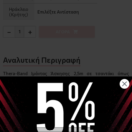
Ηράκλειο
Επιλέξτε Αντίσταση
(Κρήτης)
−
+
ΑΓΟΡΑ
Αναλυτική Περιγραφή
Thera-Band Ιμάντας Άσκησης 2,5m σε τσαντάκι όπως
φαίνεται στη φωτογραφία.
Περιέχει και βιβλιαράκι ασκήσεων
Δείτε
ΕΔΩ
το εγχειρίδιο με ασκήσεις
Διαθέσιμο σε όλα τα χρώματα/ αντιστάσεις.
Εάν δεν γνωρίζετε την κωδικοποίηση των χρωμάτων σε
σχέση με την αντίσταση παρακαλώ δείτε
ΕΔΩ
ή στην