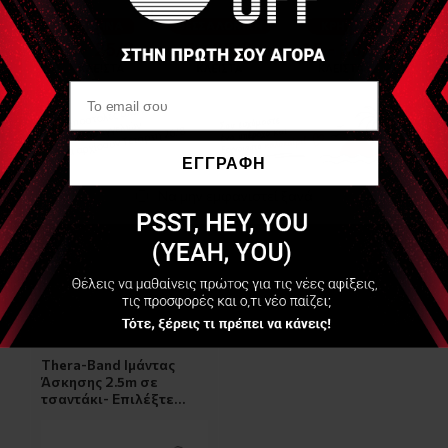
παρακάτω εικόνα
ΕΓΓΡΑΦΗ
Να μην εμφανιστεί ξανά
Είδες Πρόσφατα
Thera-Band Ιμάντας
Άσκησης 2.5m σε
τσαντάκι- Επιλέξτε
Αντίσταση- (Exercise
Bands 2,5m in zipper