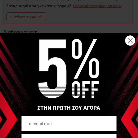
λογαριασμό σου ή να κάνεις εγγραφή.
Περισσότερες πληροφορίες
Σύνδεση/Εγγραφή
Διαθεσιμότητα:
Αποστολή
Διαθέσιμο
Αθήνα
Διαθέσιμο
Θεσσαλονίκη
Διαθέσιμο
Ηράκλειο
Διαθέσιμο σε 1 - 3 ημέρες
(Κρήτης)
−
+
ΑΓΟΡΑ
Αναλυτική Περιγραφή