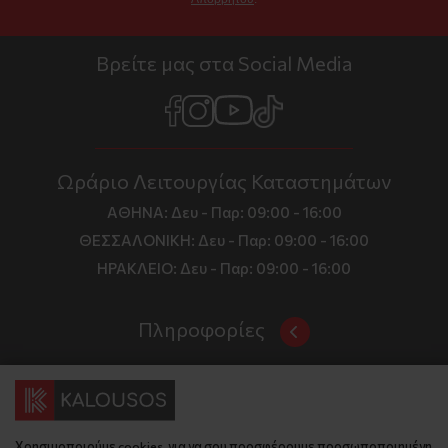
Βρείτε μας στα Social Media
Ωράριο Λειτουργίας Καταστημάτων
ΑΘΗΝΑ:
Δευ - Παρ: 09:00 - 16:00
ΘΕΣΣΑΛΟΝΙΚΗ:
Δευ - Παρ: 09:00 - 16:00
ΗΡΑΚΛΕΙΟ:
Δευ - Παρ: 09:00 - 16:00
Πληροφορίες
Όροι και Προϋποθέσεις
Επικοινωνία
Τιμές, Τρόποι Αποστολής και Πληρωμής
Διεύθυνση
Πολιτική Απορρήτου
Χρησιμοποιούμε cookies, για να σου προσφέρουμε προσωποποιημένη