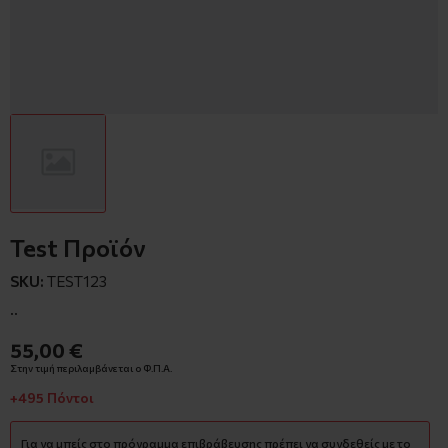
Test Προϊόν
SKU:
TEST123
..
55,00 €
Στην τιμή περιλαμβάνεται ο Φ.Π.Α.
+495 Πόντοι
Για να μπείς στο πρόγραμμα επιβράβευσης πρέπει να συνδεθείς με το