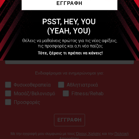
ΕΓΓΡΑΦΗ
..
Να μην εμφανιστεί ξανά
ΕΓΓΡΑΦΗ ΣΤΟ NEWSLETTER
Ενδιαφέρομαι να ενημερώνομαι για:
Φυσικοθεραπεία
Αθλητιατρικά
Μασάζ/Βελονισμό
Fitness/Rehab
Προσφορές
ΕΓΓΡΑΦΗ
Με την εγγραφή μου συμφωνώ με τους
Όρους Χρήσης
και την
Πολιτική
Απορρήτου
.