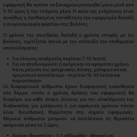
εφαρμογή θα πρέπει να ξαναχρησιμοποιηθεί μόνο μετά από
5-10 ώρες ή την επόμενη μέρα. Η αιτία της ενόχλησης είναι
συνήθως η λανθασμένη τοποθέτηση του εφαρμογέα δηλαδή
η ανομοιομορφία φορτίου στις βελόνες.
Ο χρόνος της συνεδρίας δηλαδή ο χρόνος επαφής με τις
βελόνες, σχετίζεται στενά με την επίτευξη του επιθυμητού
αποτελέσματος:
Για τόνωση, αναλγησία, περίπου 7-10 λεπτά.
Για να αποδυναμώσει ή ακόμα και να αφαιρέσει χρόνιο
πόνο, μείωση της αρτηριακής πίεσης, χαλαρωτικό και
ηρεμιστικό αποτέλεσμα - περίπου 15-30 λεπτά και
περισσότερο.
Οι διαφορετικοί άνθρωποι έχουν διαφορετική ευαισθησία
στο δέρμα, οπότε ο χρόνος δράσης του εφαρμοστή θα
διαφέρει για κάθε άτομο. Δείκτης για την ολοκλήρωση της
διαδικασίας για χαλάρωση ή για αφαίρεση χρόνιου πόνου
είναι διεισδυτική θερμότητα στο σημείο εφαρμογής.
Μερικοί άνθρωποι μπορούν να εκτελέσουν τη θεραπεία
ακόμα και μέσα σε 2 ώρες.
Χρόνος θεραπείας - 1-2 εβδομάδες. Μπορεί να