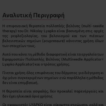
Αναλυτική Περιγραφή
Η επιφανειακή θεραπεία πολλαπλής βελόνας (multi needle
therapy) του Dr. Nikolay Lyapko είναι βασισμένη στις αρχές
της ρεφλεξιολογίας, του βελονισμού και των πιέσεων
βελονιστικών σημείων (acupressure) κάνοντας χρήση όλων
των στοιχείων τους.
Αυτό που κάνει τη μέθοδο διαφορετική είναι τα εργαλεία των
Εφαρμοστών Πολλαπλής Βελόνας (Multineedle Applicator=
Lyapko Applicator) και o τρόπος χρήσης.
Γίνεται χρήση όλης επιφάνειας του δέρματος για διέγερση κι
όχι μόνο συγκεκριμένων σημείων ενώ παράλληλα η μέθοδος
δεν είναι επεμβατική.
Η θεραπεία είναι ασφαλής, δεν προκαλεί παρενέργειες και
δεν έχει ηλικιακά όρια χρήσης
Οι εφαρμοστές LYAPKO είναι εύκαμπτα στρώματα, ρολά και