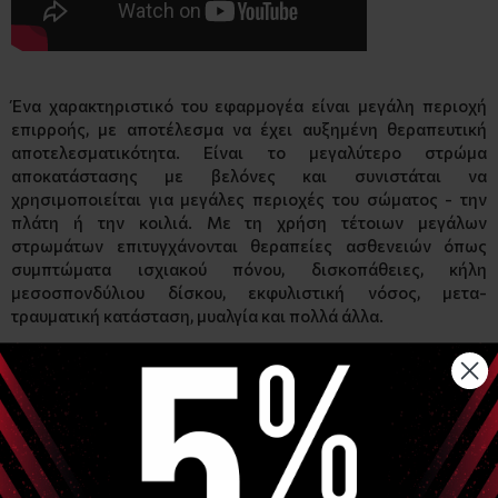
Ένα χαρακτηριστικό του εφαρμογέα είναι μεγάλη περιοχή
επιρροής, με αποτέλεσμα να έχει αυξημένη θεραπευτική
αποτελεσματικότητα. Είναι το μεγαλύτερο στρώμα
αποκατάστασης με βελόνες και συνιστάται να
χρησιμοποιείται για μεγάλες περιοχές του σώματος - την
πλάτη ή την κοιλιά. Με τη χρήση τέτοιων μεγάλων
στρωμάτων επιτυγχάνονται θεραπείες ασθενειών όπως
συμπτώματα ισχιακού πόνου, δισκοπάθειες, κήλη
μεσοσπονδύλιου δίσκου, εκφυλιστική νόσος, μετα-
τραυματική κατάσταση, μυαλγία και πολλά άλλα.
Ένα τέτοιο στρώμα μπορεί επίσης να χρησιμοποιηθεί ως ένα
χαλί κάτω από τα πόδια (κατά προτίμηση σε καθιστή θέση),
προκειμένου να εκτελέσει ρεφλεξολογία ποδιών με στόχο τη
βελτίωση της λειτουργίας των εσωτερικών οργάνων και
συστημάτων, καθώς και για την τόνωση της κυκλοφορίας του
αίματος.