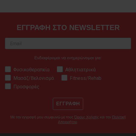
ΕΓΓΡΑΦΗ ΣΤΟ NEWSLETTER
Ενδιαφέρομαι να ενημερώνομαι για:
Φυσικοθεραπεία
Αθλητιατρικά
Μασάζ/Βελονισμό
Fitness/Rehab
Προσφορές
ΕΓΓΡΑΦΗ
Με την εγγραφή μου συμφωνώ με τους
Όρους Χρήσης
και την
Πολιτική
Απορρήτου
.