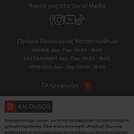
Βρείτε μας στα Social Media
Ωράριο Λειτουργίας Καταστημάτων
ΑΘΗΝΑ:
Δευ - Παρ: 09:00 - 16:00
ΘΕΣΣΑΛΟΝΙΚΗ:
Δευ - Παρ: 09:00 - 16:00
ΗΡΑΚΛΕΙΟ:
Δευ - Παρ: 09:00 - 16:00
Πληροφορίες
Όροι και Προϋποθέσεις
Επικοινωνία
Τιμές, Τρόποι Αποστολής και Πληρωμής
Διεύθυνση
Πολιτική Απορρήτου
Χρησιμοποιούμε cookies, για να σου προσφέρουμε προσωποποιημένη
Έδρα: Γράμμου 29, 18345 , Μοσχάτο Αττική
Κώδικας Δεοντολογίας
εμπειρία περιήγησης. Κάνε «κλικ» στο κουμπί «Αποδοχή όλων» και
Θεσ/νίκη: Λυσάνδρου 8, 54642, Θεσσαλονίκη
Εταιρικό Προφίλ
βοήθησέ μας να προσαρμόσουμε τις προτάσεις μας αποκλειστικά στο
Κρήτη: Θερίσου 52, 71305, Ηράκλειο