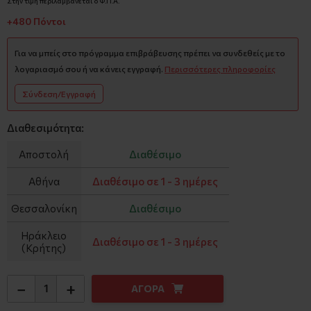
Στην τιμή περιλαμβάνεται ο Φ.Π.Α.
+480 Πόντοι
Για να μπείς στο πρόγραμμα επιβράβευσης πρέπει να συνδεθείς με το
λογαριασμό σου ή να κάνεις εγγραφή.
Περισσότερες πληροφορίες
Σύνδεση/Εγγραφή
Διαθεσιμότητα:
Αποστολή
Διαθέσιμο
Αθήνα
Διαθέσιμο σε 1 - 3 ημέρες
Θεσσαλονίκη
Διαθέσιμο
Ηράκλειο
Διαθέσιμο σε 1 - 3 ημέρες
(Κρήτης)
−
+
ΑΓΟΡΑ