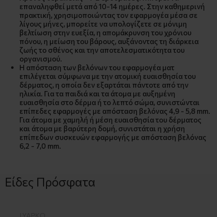
επαναληφθεί μετά από 10-14 ημέρες. Στην καθημερινή
πρακτική, χρησιμοποιώντας τον εφαρμογέα μέσα σε
λίγους μήνες, μπορείτε να υπολογίζετε σε μόνιμη
βελτίωση στην ευεξία, η απομάκρυνση του χρόνιου
πόνου, η μείωση του βάρους, αυξάνοντας τη διάρκεια
ζωής το σθένος και την αποτελεσματικότητα του
οργανισμού.
Η απόσταση των βελόνων του εφαρμογέα ματ
επιλέγεται σύμφωνα με την ατομική ευαισθησία του
δέρματος, η οποία δεν εξαρτάται πάντοτε από την
ηλικία. Για τα παιδιά και τα άτομα με αυξημένη
ευαισθησία στο δέρμα ή το λεπτό σώμα, συνιστώνται
επίπεδες εφαρμογές με απόσταση βελόνας 4,9 - 5,8 mm.
Για άτομα με χαμηλή ή μέση ευαισθησία του δέρματος
και άτομα με βαρύτερη δομή, συνιστάται η χρήση
επίπεδων συσκευών εφαρμογής με απόσταση βελόνας
6,2 - 7,0 mm.
Είδες Πρόσφατα
LYAPKO