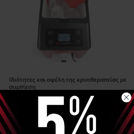
Ιδιότητες και οφέλη της κρυοθεραπείας με
συμπίεση
Χρησιμοποιώντας νερό και πάγο, ψύχει τον ιστό στην
επιθυμητή τραυματισμένη περιοχή για να μειώσει το οίδημα,
τους μυϊκούς σπασμούς, το πρήξιμο και τον πόνο. Επιβραδύνει
τον κυτταρικό μεταβολισμό, μειώνει τη δευτερογενή βλάβη των
ιστών και προάγει την αποκατάσταση. Μπορεί να