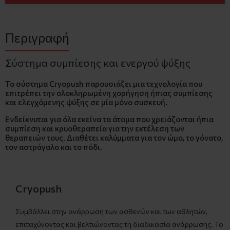
Περιγραφή
Σύστημα συμπίεσης και ενεργού ψύξης
Το σύστημα Cryopush παρουσιάζει μια τεχνολογία που
επιτρέπει την ολοκληρωμένη χορήγηση ήπιας συμπίεσης
και ελεγχόμενης ψύξης σε μία μόνο συσκευή.
Ενδείκνυται για όλα εκείνα τα άτομα που χρειάζονται ήπια
συμπίεση και κρυοθεραπεία για την εκτέλεση των
θεραπειών τους. Διαθέτει καλύμματα για τον ώμο, το γόνατο,
τον αστράγαλο και το πόδι.
Cryopush
Συμβάλλει στην ανάρρωση των ασθενών και των αθλητών,
επιταχύνοντας και βελτιώνοντας τη διαδικασία ανάρρωσης. Το