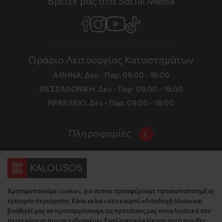
Βρείτε μας στα Social Media
Ωράριο Λειτουργίας Καταστημάτων
ΑΘΗΝΑ:
Δευ - Παρ: 09:00 - 16:00
ΘΕΣΣΑΛΟΝΙΚΗ:
Δευ - Παρ: 09:00 - 16:00
ΗΡΑΚΛΕΙΟ:
Δευ - Παρ: 09:00 - 16:00
Πληροφορίες
Όροι και Προϋποθέσεις
Επικοινωνία
Τιμές, Τρόποι Αποστολής και Πληρωμής
Διεύθυνση
Πολιτική Απορρήτου
Χρησιμοποιούμε cookies, για να σου προσφέρουμε προσωποποιημένη
Έδρα: Γράμμου 29, 18345 , Μοσχάτο Αττική
Κώδικας Δεοντολογίας
εμπειρία περιήγησης. Κάνε «κλικ» στο κουμπί «Αποδοχή όλων» και
Θεσ/νίκη: Λυσάνδρου 8, 54642, Θεσσαλονίκη
Εταιρικό Προφίλ
βοήθησέ μας να προσαρμόσουμε τις προτάσεις μας αποκλειστικά στο
Κρήτη: Θερίσου 52, 71305, Ηράκλειο
περιεχόμενο που σε ενδιαφέρει. Εναλλακτικά κλίκαρε αυτά που θες