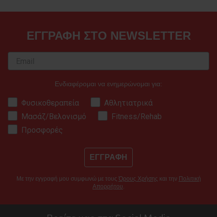
ΕΓΓΡΑΦΗ ΣΤΟ NEWSLETTER
Ενδιαφέρομαι να ενημερώνομαι για:
Φυσικοθεραπεία
Αθλητιατρικά
Μασάζ/Βελονισμό
Fitness/Rehab
Προσφορές
ΕΓΓΡΑΦΗ
Με την εγγραφή μου συμφωνώ με τους
Όρους Χρήσης
και την
Πολιτική
Απορρήτου
.