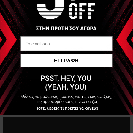
αναισθητοποιήσει έναν μυ ή μια άρθρωση για ορισμένο
χρονικό διάστημα. Η θεραπεία ήπιας συμπίεσης
χρησιμοποιείται για την παροχή ομοιόμορφης πίεσης γύρω
από την επιθυμητή περιοχή, μειώνοντας μηχανικά τον
διαθέσιμο χώρο για τη δημιουργία φλεγμονής, αυξάνοντας
έτσι τη λεμφική ροή και μειώνοντας το πρήξιμο.
Εργονομικός σχεδιασμός
Συνδυάζει μια φορητή μονάδα ελέγχου με μια σειρά
ΕΓΓΡΑΦΗ
εργονομικών ενδυμάτων διπλής δράσης, συμπίεσης και ψύξης.
Απλή διεπαφή
Να μην εμφανιστεί ξανά
Απλοποιημένος έλεγχος από τον χρήστη, διαθέτει 9
προκαθορισμένα προγράμματα, με ρυθμίσεις χρόνου και
συμπίεσης.
Φορητότητα
Ελαφρύ σύστημα που μεταφέρεται εύκολα οπουδήποτε.