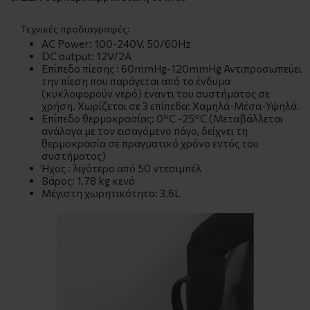
Τεχνικές προδιαγραφές:
AC Power: 100-240V, 50/60Hz
DC output: 12V/2A
Επίπεδο πίεσης : 60mmHg-120mmHg Αντιπροσωπεύει
την πίεση που παράγεται από το ένδυμα
(κυκλοφορούν νερό) έναντι του συστήματος σε
χρήση. Χωρίζεται σε 3 επίπεδα: Χαμηλά-Μέσα-Υψηλά.
Επίπεδο θερμοκρασίας: 0ºC -25ºC (Μεταβάλλεται
ανάλογα με τον εισαγόμενο πάγο, δείχνει τη
θερμοκρασία σε πραγματικό χρόνο εντός του
συστήματος)
Ήχος : λιγότερο από 50 ντεσιμπέλ
Βάρος: 1,78 kg κενό
Μέγιστη χωρητικότητα: 3.6L