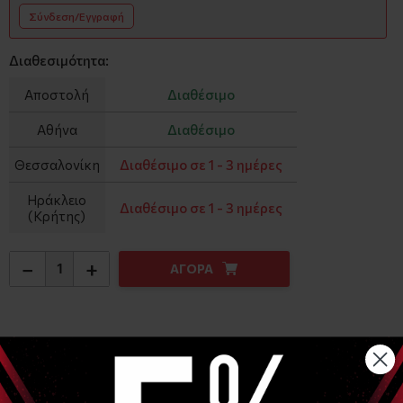
Σύνδεση/Εγγραφή
Διαθεσιμότητα:
Αποστολή
Διαθέσιμο
Αθήνα
Διαθέσιμο
Θεσσαλονίκη
Διαθέσιμο σε 1 - 3 ημέρες
Ηράκλειο
Διαθέσιμο σε 1 - 3 ημέρες
(Κρήτης)
−
+
ΑΓΟΡΑ
Αναλυτική Περιγραφή
Θεραπεία: Θερμότητα έως 49°C / Ψύξη έως 4°C