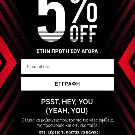
Συμπίεση: Έως 160 mmHg – 5 επίπεδα
Αυτονομία: Έως 1,5 ώρα συνεχούς χρήσης: 1 ώρα στο μέγιστο
ψύξης, 1 ώρα σε contrast, 1,5 ώρα σε μέγιστη θερμότητα
Μπαταρία: Επαναφορτιζόμενη
Βάρος: 1,1 kg
Compact – φορητός σχεδιασμός
Οθόνη: OLED
Συνδεσιμότητα: Bluetooth + Χρήση χωρίς εφαρμογή
ΕΓΓΡΑΦΗ
Φόρτιση: Με καλώδιο (περιλαμβάνεται)
Να μην εμφανιστεί ξανά
TSA-friendly για ταξίδια
Συμβατότητα για δεξί/αριστερό μέλος
Συμπεριλαμβάνει 2 extra εξαρτήματα για επέκταση του
μεγέθους, ώστε να ταιριάζει σε κάθε σώμα.