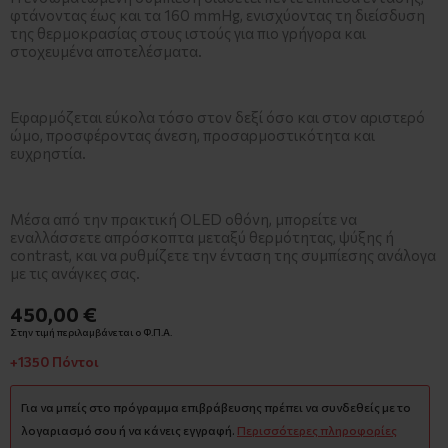
φτάνοντας έως και τα 160 mmHg, ενισχύοντας τη διείσδυση
της θερμοκρασίας στους ιστούς για πιο γρήγορα και
στοχευμένα αποτελέσματα.
Εφαρμόζεται εύκολα τόσο στον δεξί όσο και στον αριστερό
ώμο, προσφέροντας άνεση, προσαρμοστικότητα και
ευχρηστία.
Μέσα από την πρακτική OLED οθόνη, μπορείτε να
εναλλάσσετε απρόσκοπτα μεταξύ θερμότητας, ψύξης ή
contrast, και να ρυθμίζετε την ένταση της συμπίεσης ανάλογα
με τις ανάγκες σας.
450,00 €
Στην τιμή περιλαμβάνεται ο Φ.Π.Α.
+1350 Πόντοι
Για να μπείς στο πρόγραμμα επιβράβευσης πρέπει να συνδεθείς με το
λογαριασμό σου ή να κάνεις εγγραφή.
Περισσότερες πληροφορίες