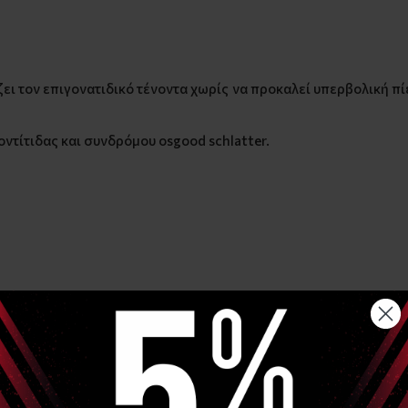
ει τον επιγονατιδικό τένοντα χωρίς να προκαλεί υπερβολική π
οντίτιδας και συνδρόμου osgood schlatter.