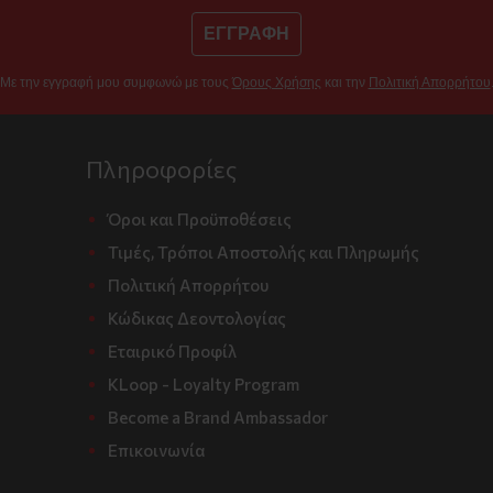
ΕΓΓΡΑΦΗ
Με την εγγραφή μου συμφωνώ με τους
Όρους Χρήσης
και την
Πολιτική Απορρήτου
Πληροφορίες
Όροι και Προϋποθέσεις
Τιμές, Τρόποι Αποστολής και Πληρωμής
Πολιτική Απορρήτου
Κώδικας Δεοντολογίας
Εταιρικό Προφίλ
KLoop - Loyalty Program
Become a Brand Ambassador
Επικοινωνία