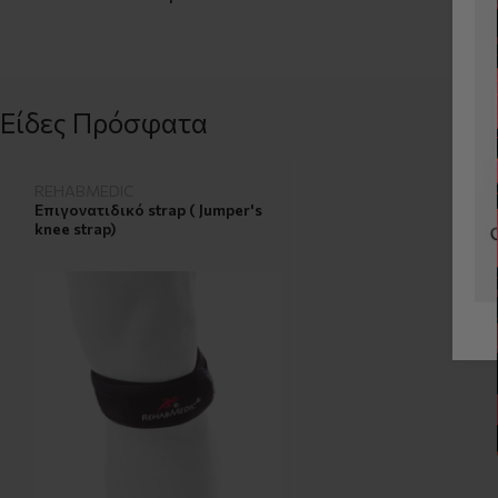
Είδες Πρόσφατα
REHABMEDIC
Επιγονατιδικό strap ( Jumper's
knee strap)