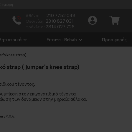
% έγκυρη
210 7752 048
Αθήνα:
2310 827 031
Θεσ/νίκη:
2814 027 726
Ηράκλειο:
λητιατρικά
Fitness- Rehab
Προσφορές
er's knee strap)
ό strap ( Jumper's knee strap)
τιδικού τένοντος.
συμπίεση στον επιγονατιδικό τένοντα,
ίωση των δυνάμεων στην μηριαία αύλακα.
ι ο Φ.Π.Α.