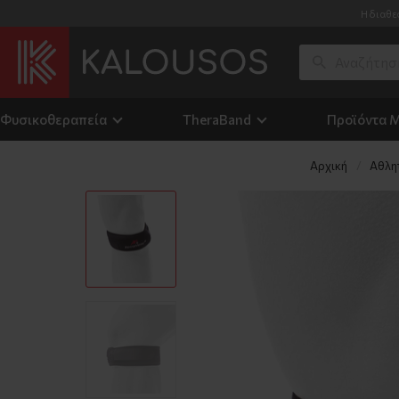
Η διαθε
Φυσικοθεραπεία
TheraΒand
Προϊόντα 
Αρχική
Αθλη