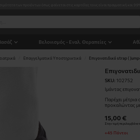
σιμότητα των προϊόντων όπως φαίνεται στις καρτέλες τους είναι πραγματική και 99
Μασάζ
Βελονισμός - Εναλ. Θεραπείες
Αθ
τιατρικά
Επαγγελματικά Υποστηρικτικά
Επιγονατιδικό strap ( Jump
Επιγονατιδικ
SKU:
102752
Ιμάντας επιγονα
Παρέχει μέτρια 
προκαλώντας με
15,00 €
Στην τιμή περιλαμβάνετα
+45 Πόντοι