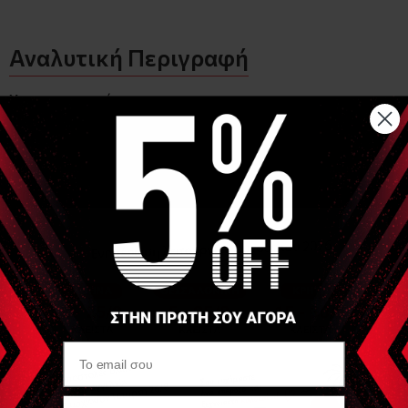
Αναλυτική Περιγραφή
Χαρακτηριστικά
ελαφρύ και ανθεκτικό σχέδιο.
μαξιλαράκι σιλικόνης σχεδιασμένο για να απορροφά
τους μυϊκούς κραδασμούς του αντιβραχίου πριν φτάσουν
στον αγκώνα.
κατάλληλο για τη θεραπεία της έσω ή πλάγιας
επικονδυλίτιδας.
κρατά το δέρμα στεγνό κατά τη διάρκεια σωματικών
δραστηριοτήτων διάτρητο νεοπρένιο
Γάντζος και θηλιά ρυθμιζόμενος για εύκολη
προσαρμοσμένη εφαρμογή
ταιριάζει στον αριστερό ή στον δεξιό αγκώνα
80% νεοπρεν - 10%πολυεστέρας collmax - 10% νάϋλον
Είδες Πρόσφατα