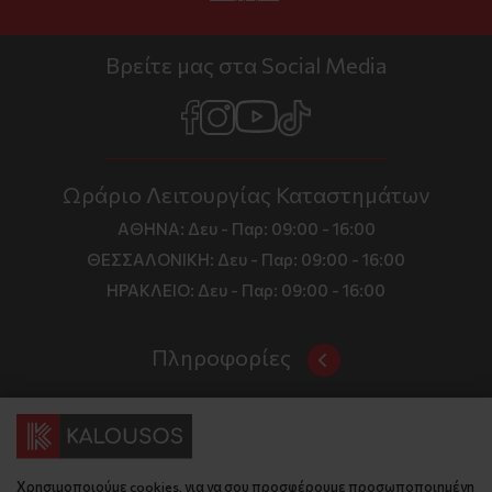
Βρείτε μας στα Social Media
Ωράριο Λειτουργίας Καταστημάτων
ΑΘΗΝΑ:
Δευ - Παρ: 09:00 - 16:00
ΘΕΣΣΑΛΟΝΙΚΗ:
Δευ - Παρ: 09:00 - 16:00
ΗΡΑΚΛΕΙΟ:
Δευ - Παρ: 09:00 - 16:00
Πληροφορίες
Όροι και Προϋποθέσεις
Επικοινωνία
Τιμές, Τρόποι Αποστολής και Πληρωμής
Διεύθυνση
Πολιτική Απορρήτου
Χρησιμοποιούμε cookies, για να σου προσφέρουμε προσωποποιημένη