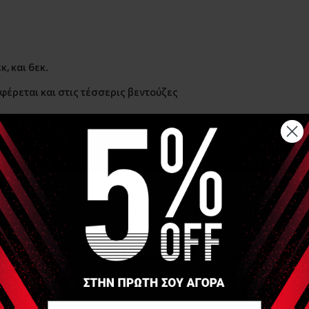
κ, και 6εκ.
αφέρεται και στις τέσσερις βεντούζες