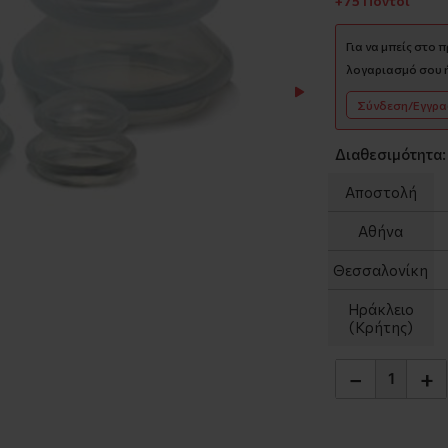
+75 Πόντοι
Για να μπείς στο 
λογαριασμό σου ή
Σύνδεση/Εγγρ
Διαθεσιμότητα:
Αποστολή
Αθήνα
Θεσσαλονίκη
Ηράκλειο
(Κρήτης)
−
+