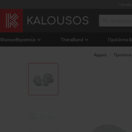
Η διαθε
Φυσικοθεραπεία
TheraΒand
Προϊόντα 
Αρχική
Προϊόντα