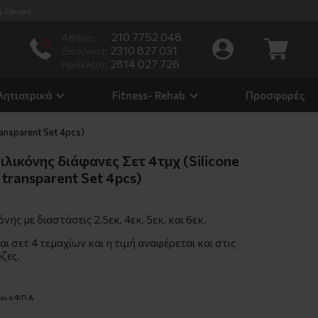
% έγκυρη
210 7752 048
Αθήνα:
2310 827 031
Θεσ/νίκη:
2814 027 726
Ηράκλειο:
λητιατρικά
Fitness- Rehab
Προσφορές
ransparent Set 4pcs)
ιλικόνης διάφανες Σετ 4τμχ (Silicone
 transparent Set 4pcs)
νης με διαστάσεις 2,5εκ, 4εκ, 5εκ, και 6εκ.
αι σετ 4 τεμαχίων και η τιμή αναφέρεται και στις
ζες.
ι ο Φ.Π.Α.