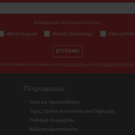
Ενδιαφέρομαι να ενημερώνομαι για:
Αθλητιατρικά
Μασάζ/Βελονισμό
Fitness/Reh
ΕΓΓΡΑΦΗ
Με την εγγραφή μου συμφωνώ με τους
Όρους Χρήσης
και την
Πολιτική Απορρήτου
Πληροφορίες
Όροι και Προϋποθέσεις
Τιμές, Τρόποι Αποστολής και Πληρωμής
Πολιτική Απορρήτου
Κώδικας Δεοντολογίας