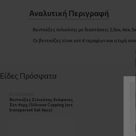
Αναλυτική Περιγραφή
Βεντούζες σιλικόνης με διαστάσεις 2,5εκ, 4εκ, 5ε
Οι βεντούζες είναι σετ 4 τεμαχίων και η τιμή αν
Είδες Πρόσφατα
DONG BANG
Βεντούζες Σιλικόνης διάφανες
Σετ 4τμχ (Silicone Cupping Jars
transparent Set 4pcs)