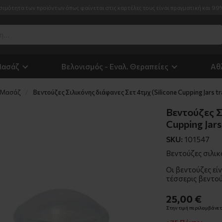
σιμότητα των προϊόντων όπως φαίνεται στις καρτέλες τους είναι πραγματική και 99
Μασάζ
Βελονισμός - Εναλ. Θεραπείες
Αθ
 Μασάζ
Βεντούζες Σιλικόνης διάφανες Σετ 4τμχ (Silicone Cupping Jars t
Βεντούζες Σ
Cupping Jars
SKU:
101547
Βεντούζες σιλικό
Οι βεντούζες είν
τέσσερις βεντού
25,00 €
Στην τιμή περιλαμβάνετα