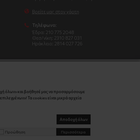
Βρείτε μας στον χάρτη
Τηλέφωνο:
Έδρα: 210 775 2048
Θεσ/νίκη: 2310 827 031
Ηράκλειο: 2814 027 726
οχή όλων» και βοήθησέ μας να προσαρμόσουμε
πιλεγμένων»! Τα cookies είναι μικρά αρχεία
Αποδοχή όλων
Προώθηση
Περισσότερα