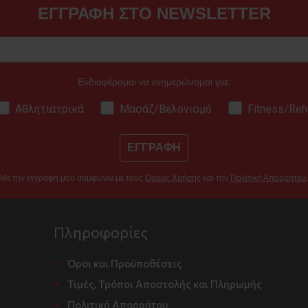
ΕΓΓΡΑΦΗ ΣΤΟ NEWSLETTER
Ενδιαφέρομαι να ενημερώνομαι για:
Αθλητιατρικά
Μασάζ/Βελονισμό
Fitness/Reh
ΕΓΓΡΑΦΗ
Με την εγγραφή μου συμφωνώ με τους
Όρους Χρήσης
και την
Πολιτική Απορρήτου
Πληροφορίες
Όροι και Προϋποθέσεις
Τιμές, Τρόποι Αποστολής και Πληρωμής
Πολιτική Απορρήτου