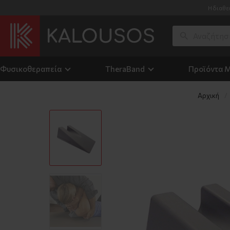
Η διαθε
Φυσικοθεραπεία
TheraΒand
Προϊόντα 
Αρχική