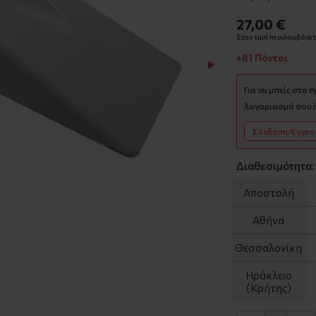
27,00 €
Στην τιμή περιλαμβάνετα
+81 Πόντοι
Για να μπείς στο 
λογαριασμό σου ή
Σύνδεση/Εγγρ
Διαθεσιμότητα:
Αποστολή
Αθήνα
Θεσσαλονίκη
Ηράκλειο
(Κρήτης)