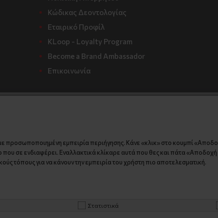
Κώδικας Δεοντολογίας
Εταιρικό Προφίλ
KLoop - Loyalty Program
Become a Brand Ambassador
Επικοινωνία
με προσωποποιημένη εμπειρία περιήγησης. Κάνε «κλικ» στο κουμπί «Αποδ
 που σε ενδιαφέρει. Εναλλακτικά κλίκαρε αυτά που θες και πάτα «Αποδοχή ε
ούς τόπους για να κάνουν την εμπειρία του χρήστη πιο αποτελεσματική.
Στατιστικά