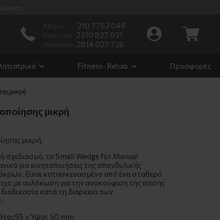
% έγκυρη
210 7752 048
Αθήνα:
2310 827 031
Θεσ/νίκη:
2814 027 726
Ηράκλειο:
λητιατρικά
Fitness- Rehab
Προσφορές
ης μικρή
οποίησης μικρή
ίησης μικρή.
ή σχεδιασμό, το Small Wedge for Manual
δανικό για κινητοποιήσεις της σπονδυλικής
 άκρων. Είναι κατασκευασμένο από ένα σταθερό
ιχο με αυλάκωση για την ανακούφιση της πίεσης
διαδικασία κατά τη διάρκεια των
.
άτος95 x Ύψος 50 mm