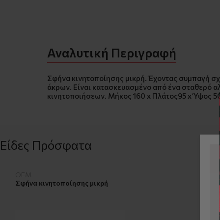
Αναλυτική Περιγραφή
Σφήνα κινητοποίησης μικρή. Έχοντας συμπαγή σχεδ
άκρων. Είναι κατασκευασμένο από ένα σταθερό αλ
κινητοποιήσεων. Μήκος 160 x Πλάτος95 x Ύψος 5
Είδες Πρόσφατα
OEM
Σφήνα κινητοποίησης μικρή