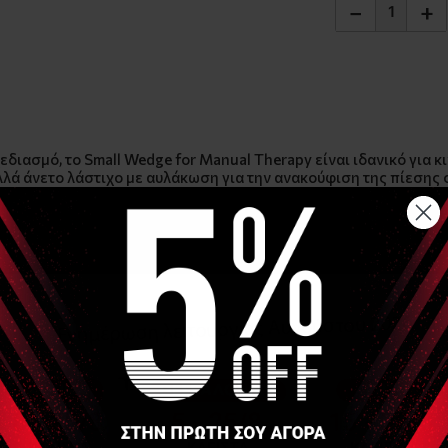
−
+
ιασμό, το Small Wedge for Manual Therapy είναι ιδανικό για κ
λά άνετο λάστιχο με αυλάκωση για την ανακούφιση της πίεσης 
0 mm