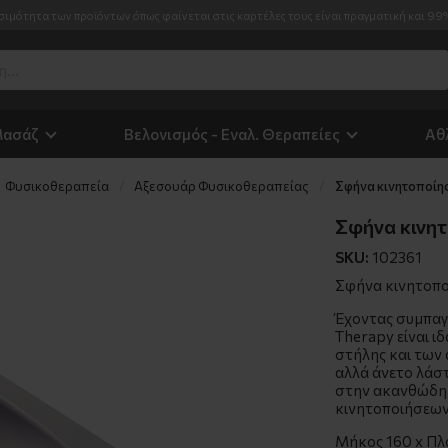
σιμότητα των προϊόντων όπως φαίνεται στις καρτέλες τους είναι πραγματική και 99
Μασάζ
Βελονισμός - Εναλ. Θεραπείες
Αθ
Φυσικοθεραπεία
Αξεσουάρ Φυσικοθεραπείας
Σφήνα κινητοποίησ
Σφήνα κινητ
SKU:
102361
Σφήνα κινητοπο
Έχοντας συμπαγ
Therapy είναι ι
στήλης και των
αλλά άνετο λάστ
στην ακανθώδη 
κινητοποιήσεων
Μήκος 160 x Πλ