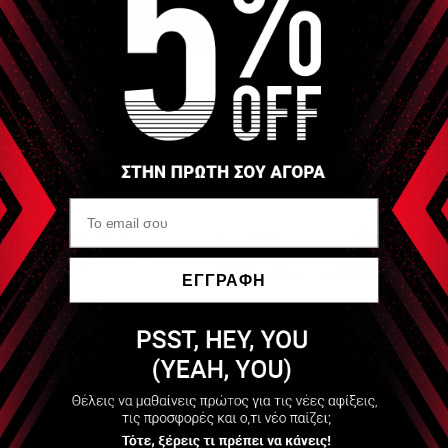
Είδες Πρόσφατα
ΝΈΟ
SVELTUS
Σετ τριών λαβών έλξης
ΕΓΓΡΑΦΗ
Να μην εμφανιστεί ξανά
Διαθέσιμο
150,00 €
+450 Πόντοι