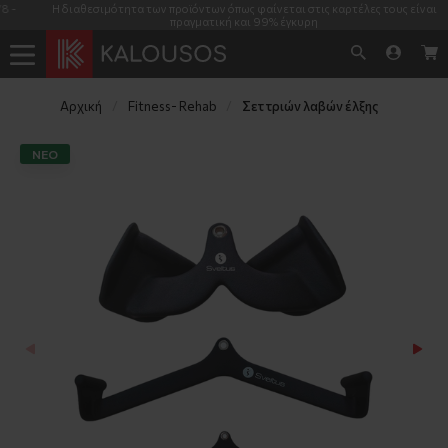
Η διαθεσιμότητα των προϊόντων όπως φαίνεται στις καρτέλες τους είναι
πραγματική και 99% έγκυρη
Αρχική
Fitness- Rehab
Σετ τριών λαβών έλξης
NΕΟ