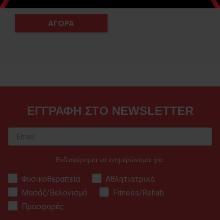
ΑΓΟΡΑ
ΕΓΓΡΑΦΗ ΣΤΟ NEWSLETTER
Ενδιαφέρομαι να ενημερώνομαι για:
Φυσικοθεραπεία
Αθλητιατρικά
Μασάζ/Βελονισμό
Fitness/Rehab
Προσφορές