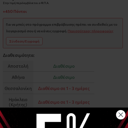
Στην τιμή περιλαμβάνεται ο Φ.Π.Α.
+450 Πόντοι
Για να μπείς στο πρόγραμμα επιβράβευσης πρέπει να συνδεθείς με το
λογαριασμό σου ή να κάνεις εγγραφή.
Περισσότερες πληροφορίες
Σύνδεση/Εγγραφή
Διαθεσιμότητα:
Αποστολή
Διαθέσιμο
Αθήνα
Διαθέσιμο
Θεσσαλονίκη
Διαθέσιμο σε 1 - 3 ημέρες
Ηράκλειο
Διαθέσιμο σε 1 - 3 ημέρες
(Κρήτης)
−
+
ΑΓΟΡΑ