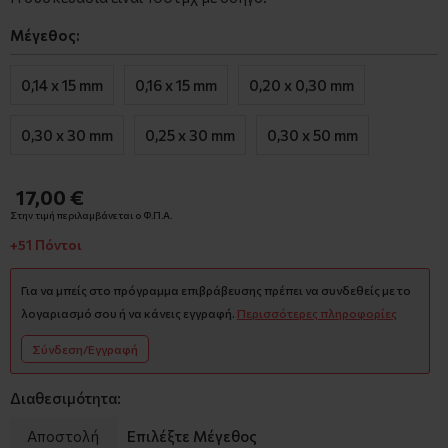
Μέγεθος:
0,14 x 15 mm
0,16 x 15 mm
0,20 x 0,30 mm
0,30 x 30 mm
0,25 x 30 mm
0,30 x 50 mm
17,00 €
Στην τιμή περιλαμβάνεται ο Φ.Π.Α.
+51 Πόντοι
Για να μπείς στο πρόγραμμα επιβράβευσης πρέπει να συνδεθείς με το
λογαριασμό σου ή να κάνεις εγγραφή.
Περισσότερες πληροφορίες
Σύνδεση/Εγγραφή
Διαθεσιμότητα:
Αποστολή
Επιλέξτε Μέγεθος