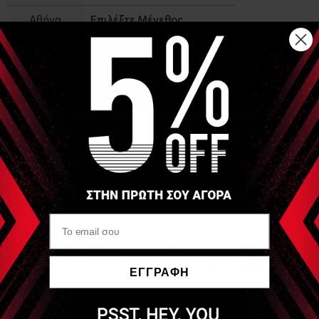
Αθήνα
Επιλέξτε Μέγεθος
Θεσσαλονίκη
Επιλέξτε Μέγεθος
Ηράκλειο
Επιλέξτε Μέγεθος
(Κρήτης)
−
+
ΑΓΟΡΑ
Είδες Πρόσφατα
SEIRIN
Seirin J Type
Acupuncture Needles
ΕΓΓΡΑΦΗ
Να μην εμφανιστεί ξανά