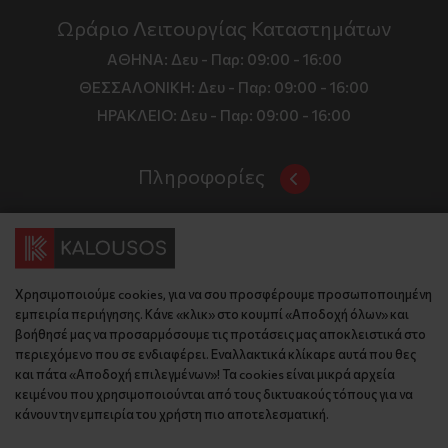
Ωράριο Λειτουργίας Καταστημάτων
ΑΘΗΝΑ:
Δευ - Παρ: 09:00 - 16:00
ΘΕΣΣΑΛΟΝΙΚΗ:
Δευ - Παρ: 09:00 - 16:00
ΗΡΑΚΛΕΙΟ:
Δευ - Παρ: 09:00 - 16:00
Πληροφορίες
Όροι και Προϋποθέσεις
Επικοινωνία
Τιμές, Τρόποι Αποστολής και Πληρωμής
Διεύθυνση
Πολιτική Απορρήτου
Χρησιμοποιούμε cookies, για να σου προσφέρουμε προσωποποιημένη
Έδρα: Γράμμου 29, 18345 , Μοσχάτο Αττική
Κώδικας Δεοντολογίας
εμπειρία περιήγησης. Κάνε «κλικ» στο κουμπί «Αποδοχή όλων» και
Θεσ/νίκη: Λυσάνδρου 8, 54642, Θεσσαλονίκη
Εταιρικό Προφίλ
βοήθησέ μας να προσαρμόσουμε τις προτάσεις μας αποκλειστικά στο
Κρήτη: Θερίσου 52, 71305, Ηράκλειο
περιεχόμενο που σε ενδιαφέρει. Εναλλακτικά κλίκαρε αυτά που θες
KLoop - Loyalty Program
Βρείτε μας στον χάρτη
και πάτα «Αποδοχή επιλεγμένων»! Τα cookies είναι μικρά αρχεία
Τηλέφωνο:
Become a Brand Ambassador
κειμένου που χρησιμοποιούνται από τους δικτυακούς τόπους για να
κάνουν την εμπειρία του χρήστη πιο αποτελεσματική.
Έδρα: 210 775 2048
Επικοινωνία
Θεσ/νίκη: 2310 827 031