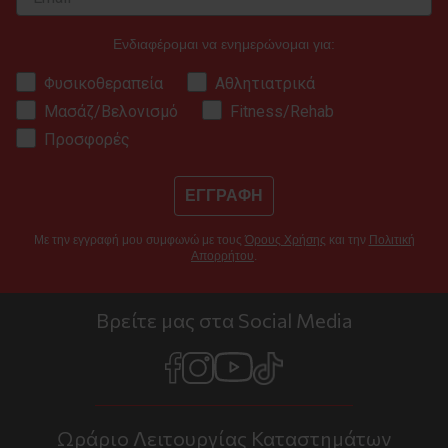
Ενδιαφέρομαι να ενημερώνομαι για:
Φυσικοθεραπεία
Αθλητιατρικά
Μασάζ/Βελονισμό
Fitness/Rehab
Προσφορές
ΕΓΓΡΑΦΗ
Με την εγγραφή μου συμφωνώ με τους
Όρους Χρήσης
και την
Πολιτική
Απορρήτου
.
Βρείτε μας στα Social Media
Ωράριο Λειτουργίας Καταστημάτων