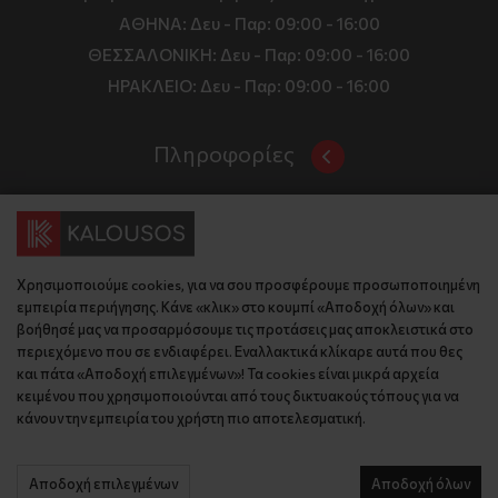
ΑΘΗΝΑ:
Δευ - Παρ: 09:00 - 16:00
ΘΕΣΣΑΛΟΝΙΚΗ:
Δευ - Παρ: 09:00 - 16:00
ΗΡΑΚΛΕΙΟ:
Δευ - Παρ: 09:00 - 16:00
Πληροφορίες
Όροι και Προϋποθέσεις
Επικοινωνία
Τιμές, Τρόποι Αποστολής και Πληρωμής
Διεύθυνση
Πολιτική Απορρήτου
Χρησιμοποιούμε cookies, για να σου προσφέρουμε προσωποποιημένη
Έδρα: Γράμμου 29, 18345 , Μοσχάτο Αττική
Κώδικας Δεοντολογίας
εμπειρία περιήγησης. Κάνε «κλικ» στο κουμπί «Αποδοχή όλων» και
Θεσ/νίκη: Λυσάνδρου 8, 54642, Θεσσαλονίκη
Εταιρικό Προφίλ
βοήθησέ μας να προσαρμόσουμε τις προτάσεις μας αποκλειστικά στο
Κρήτη: Θερίσου 52, 71305, Ηράκλειο
περιεχόμενο που σε ενδιαφέρει. Εναλλακτικά κλίκαρε αυτά που θες
KLoop - Loyalty Program
Βρείτε μας στον χάρτη
και πάτα «Αποδοχή επιλεγμένων»! Τα cookies είναι μικρά αρχεία
Τηλέφωνο:
Become a Brand Ambassador
κειμένου που χρησιμοποιούνται από τους δικτυακούς τόπους για να
κάνουν την εμπειρία του χρήστη πιο αποτελεσματική.
Έδρα: 210 775 2048
Επικοινωνία
Θεσ/νίκη: 2310 827 031
Ηράκλειο: 2814 027 726
Αποδοχή επιλεγμένων
Αποδοχή όλων
© 2026 kalousos.gr All Rights Reserved.