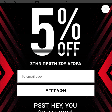
Αναλυτική Περιγραφή
Ξύλινο εργαλείο πιέσεων σε σχήμα Y, διχάλας ή πιρούνας
11cm μήκος
Τα εργαλεία κατασκευάζονται στο χέρι οπότε μπορεί να
διαφέρουν κάποιους πόντους και χρωματικός.
Είδες Πρόσφατα
OEM
Διχάλα (Reflexology Y
shape)
ΕΓΓΡΑΦΗ
Να μην εμφανιστεί ξανά