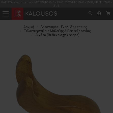
ΚΛΕΙΣΤΑ λόγω διακοπών ΜΟΣΧΑΤΟ 8/8 - 25/8 , ΘΕΣ/ΝΙΚΗ 5/8 - 25/8, ΚΡΗΤΗ 15/8 -
31/8
Αρχική
Βελονισμός - Εναλ. Θεραπείες
Ξύλινα εργαλεία Μάλαξης & Ρεφλεξολογίας
Διχάλα (Reflexology Y shape)