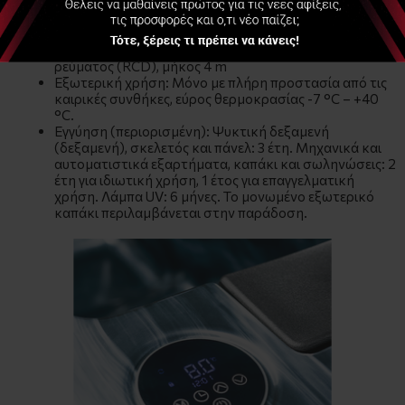
Υγιεινή: Φιλτράρισμα νερού και συνεχής καθαρισμός
με UV
Ηλεκτρική σύνδεση: 220-240V (μονοφασικό), 50Hz,
καλώδιο τροφοδοσίας με διακόπτη διαρροής
ρεύματος (RCD), μήκος 4 m
Εξωτερική χρήση: Μόνο με πλήρη προστασία από τις
καιρικές συνθήκες, εύρος θερμοκρασίας -7 °C – +40
°C.
Εγγύηση (περιορισμένη): Ψυκτική δεξαμενή
(δεξαμενή), σκελετός και πάνελ: 3 έτη. Μηχανικά και
αυτοματιστικά εξαρτήματα, καπάκι και σωληνώσεις: 2
έτη για ιδιωτική χρήση, 1 έτος για επαγγελματική
χρήση. Λάμπα UV: 6 μήνες. Το μονωμένο εξωτερικό
καπάκι περιλαμβάνεται στην παράδοση.