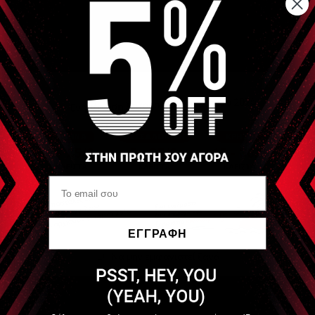
Τεχνικά Χαρακτηριστικά:
Διαστάσεις: Μήκος 180 cm, πλάτος 79 cm, ύψος 78 cm
Χωρητικότητα: 320 l (βέλτιστη στάθμη νερού)
Βάρος κενό: 110 kg
Βάρος γεμάτο: 430 kg
ΕΓΓΡΑΦΗ
Εύρος θερμοκρασίας: Ρυθμιζόμενο μεταξύ +4°C και
+40°C
Να μην εμφανιστεί ξανά
Ηλεκτρική ισχύς ψύξης / θέρμανσης: 6-7°C / ώρα
Κατανάλωση ενέργειας: 2-5 kWh/ ημέρα
Ψυκτικό μέσο: R32 (GWP value 675)
Οθόνη: Ψηφιακή οθόνη αφής με Wi-Fi