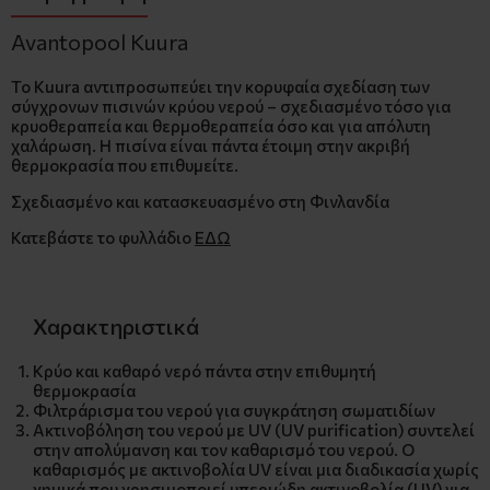
Avantopool Kuura
Το Kuura αντιπροσωπεύει την κορυφαία σχεδίαση των
σύγχρονων πισινών κρύου νερού – σχεδιασμένο τόσο για
κρυοθεραπεία και θερμοθεραπεία όσο και για απόλυτη
χαλάρωση. Η πισίνα είναι πάντα έτοιμη στην ακριβή
θερμοκρασία που επιθυμείτε.
Σχεδιασμένο και κατασκευασμένο στη Φινλανδία
Κατεβάστε το φυλλάδιο
ΕΔΩ
Χαρακτηριστικά
Κρύο και καθαρό νερό πάντα στην επιθυμητή
θερμοκρασία
Φιλτράρισμα του νερού για συγκράτηση σωματιδίων
Ακτινοβόληση του νερού με UV (UV purification) συντελεί
στην απολύμανση και τον καθαρισμό του νερού. Ο
καθαρισμός με ακτινοβολία UV είναι μια διαδικασία χωρίς
χημικά που χρησιμοποιεί υπεριώδη ακτινοβολία (UV) για