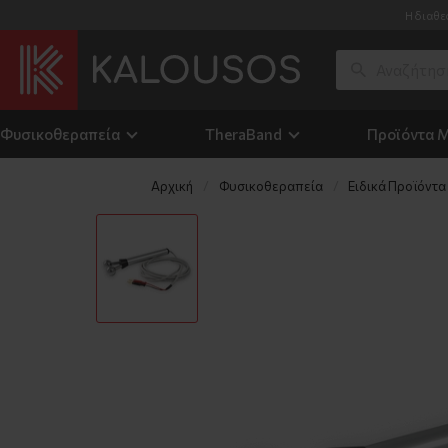
Η διαθε
Φυσικοθεραπεία
TheraΒand
Προϊόντα 
Αρχική
Φυσικοθεραπεία
Ειδικά Προϊόντ