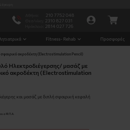
% έγκυρη
210 7752 048
Αθήνα:
2310 827 031
Θεσ/νίκη:
2814 027 726
Ηράκλειο:
λητιατρικά
Fitness- Rehab
Προσφορές
φαιρικό ακροδέκτη (Electrostimulation Pencil)
υλό Ηλεκτροδιέγερσης/ μασάζ με
ικό ακροδέκτη (Electrostimulation
ιέγερης και μασάζ με διπλή σφαιρική κεφαλή
ι ο Φ.Π.Α.