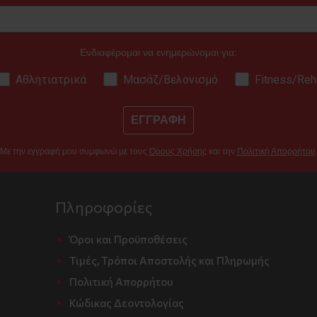
Ενδιαφέρομαι να ενημερώνομαι για:
Αθλητιατρικά
Μασάζ/Βελονισμό
Fitness/Reh
ΕΓΓΡΑΦΗ
Με την εγγραφή μου συμφωνώ με τους
Όρους Χρήσης
και την
Πολιτική Απορρήτου
Πληροφορίες
Όροι και Προϋποθέσεις
Τιμές, Τρόποι Αποστολής και Πληρωμής
Πολιτική Απορρήτου
Κώδικας Δεοντολογίας