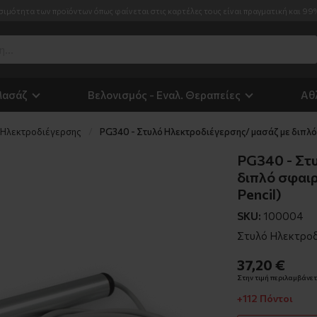
σιμότητα των προϊόντων όπως φαίνεται στις καρτέλες τους είναι πραγματική και 99
Μασάζ
Βελονισμός - Εναλ. Θεραπείες
Αθ
α Ηλεκτροδιέγερσης
PG340 - Στυλό Ηλεκτροδιέγερσης/ μασάζ με διπλό σ
PG340 - Στ
διπλό σφαιρ
Pencil)
SKU:
100004
Στυλό Ηλεκτροδ
37,20 €
Στην τιμή περιλαμβάνετα
+112 Πόντοι