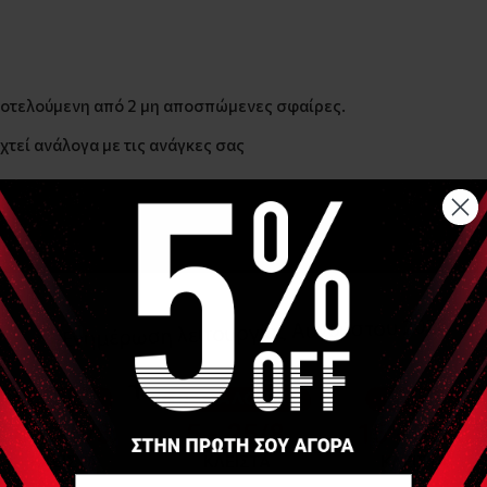
ποτελούμενη από 2 μη αποσπώμενες σφαίρες.
τεί ανάλογα με τις ανάγκες σας