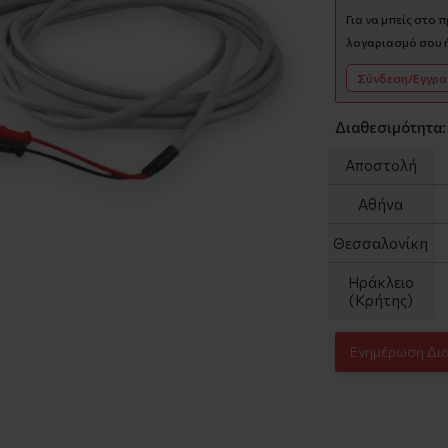
Για να μπείς στο 
λογαριασμό σου ή
Σύνδεση/Εγγρ
Διαθεσιμότητα:
Αποστολή
Αθήνα
Θεσσαλονίκη
Ηράκλειο
(Κρήτης)
Ενημέρωση Δι