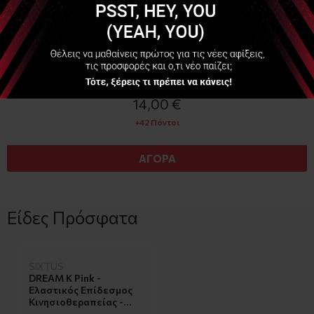
Διαθέσιμο
14,00 €
+42 Πόντοι
ΑΓΟΡΑ
Είδες Πρόσφατα
SIXTUS
DREAM K Pink -
Ελαστικός Επίδεσμος
Κινησιοθεραπείας -
Ροζ/ Φούξια 5cm X 5m