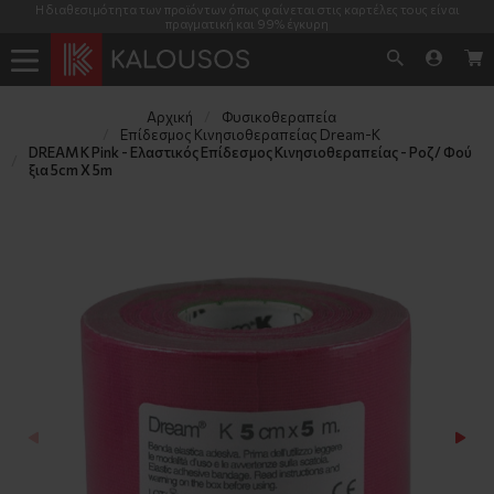
Η διαθεσιμότητα των προϊόντων όπως φαίνεται στις καρτέλες τους είναι
πραγματική και 99% έγκυρη
Αρχική
Φυσικοθεραπεία
Επίδεσμος Κινησιοθεραπείας Dream-K
DREAM K Pink - Ελαστικός Επίδεσμος Κινησιοθεραπείας - Ροζ/ Φού
ξια 5cm X 5m