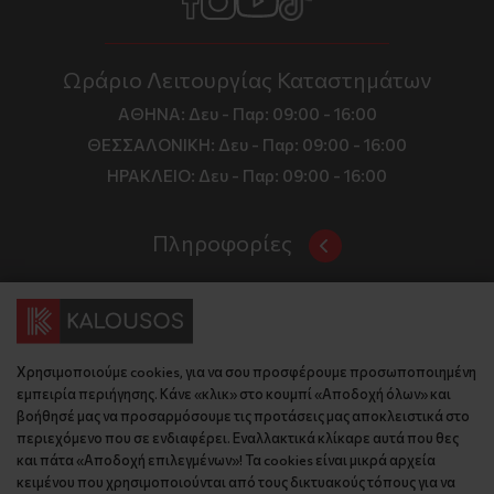
Ωράριο Λειτουργίας Καταστημάτων
ΑΘΗΝΑ:
Δευ - Παρ: 09:00 - 16:00
ΘΕΣΣΑΛΟΝΙΚΗ:
Δευ - Παρ: 09:00 - 16:00
ΗΡΑΚΛΕΙΟ:
Δευ - Παρ: 09:00 - 16:00
Πληροφορίες
Όροι και Προϋποθέσεις
Επικοινωνία
Τιμές, Τρόποι Αποστολής και Πληρωμής
Διεύθυνση
Πολιτική Απορρήτου
Χρησιμοποιούμε cookies, για να σου προσφέρουμε προσωποποιημένη
Έδρα: Γράμμου 29, 18345 , Μοσχάτο Αττική
Κώδικας Δεοντολογίας
εμπειρία περιήγησης. Κάνε «κλικ» στο κουμπί «Αποδοχή όλων» και
Θεσ/νίκη: Λυσάνδρου 8, 54642, Θεσσαλονίκη
Εταιρικό Προφίλ
βοήθησέ μας να προσαρμόσουμε τις προτάσεις μας αποκλειστικά στο
Κρήτη: Θερίσου 52, 71305, Ηράκλειο
περιεχόμενο που σε ενδιαφέρει. Εναλλακτικά κλίκαρε αυτά που θες
KLoop - Loyalty Program
Βρείτε μας στον χάρτη
και πάτα «Αποδοχή επιλεγμένων»! Τα cookies είναι μικρά αρχεία
Τηλέφωνο:
Become a Brand Ambassador
κειμένου που χρησιμοποιούνται από τους δικτυακούς τόπους για να