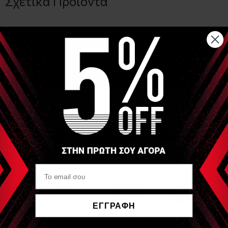
Σχετικά Προιόντα
SIXTUS
Ψαλίδι Ειδικό για χρήση με αυτοκόλλητες ταινίες 21.5cm
(Scissor Special for taping use)
ΕΓΓΡΑΦΗ
Να μην εμφανιστεί ξανά