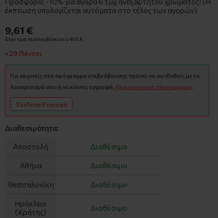
Προσφορά: -10% για αγορά 6 τμχ ανεξαρτήτου χρώματος! (Η
έκπτωση υπολογίζεται αυτόματα στο τέλος των αγορών)
9,61 €
Στην τιμή περιλαμβάνεται ο Φ.Π.Α.
+29 Πόντοι
Για να μπείς στο πρόγραμμα επιβράβευσης πρέπει να συνδεθείς με το
λογαριασμό σου ή να κάνεις εγγραφή.
Περισσότερες πληροφορίες
Σύνδεση/Εγγραφή
Διαθεσιμότητα:
Αποστολή
Διαθέσιμο
Αθήνα
Διαθέσιμο
Θεσσαλονίκη
Διαθέσιμο
Ηράκλειο
Διαθέσιμο
(Κρήτης)