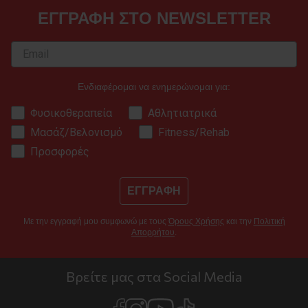
ΕΓΓΡΑΦΗ ΣΤΟ NEWSLETTER
Ενδιαφέρομαι να ενημερώνομαι για:
Φυσικοθεραπεία
Αθλητιατρικά
Μασάζ/Βελονισμό
Fitness/Rehab
Προσφορές
ΕΓΓΡΑΦΗ
Με την εγγραφή μου συμφωνώ με τους
Όρους Χρήσης
και την
Πολιτική
Απορρήτου
.
Βρείτε μας στα Social Media