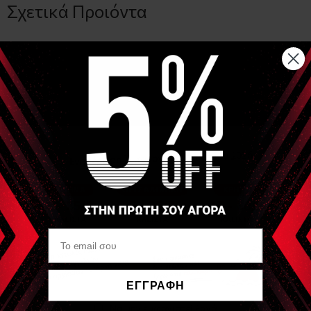
Σχετικά Προιόντα
SIXTUS
Ψαλίδι Ειδικό για χρήση με αυτοκόλλητες ταινίες 21.5cm
(Scissor Special for taping use)
ΕΓΓΡΑΦΗ
Να μην εμφανιστεί ξανά