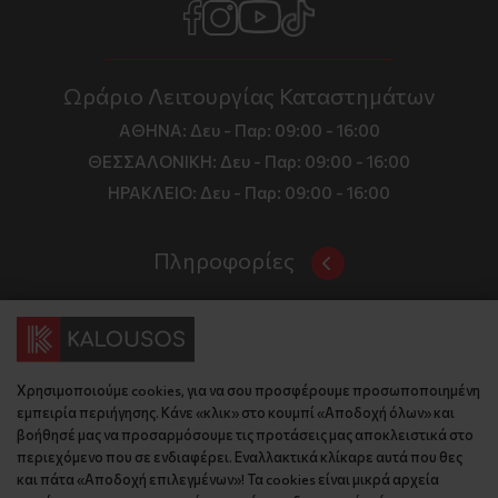
Ωράριο Λειτουργίας Καταστημάτων
ΑΘΗΝΑ:
Δευ - Παρ: 09:00 - 16:00
ΘΕΣΣΑΛΟΝΙΚΗ:
Δευ - Παρ: 09:00 - 16:00
ΗΡΑΚΛΕΙΟ:
Δευ - Παρ: 09:00 - 16:00
Πληροφορίες
Όροι και Προϋποθέσεις
Επικοινωνία
Τιμές, Τρόποι Αποστολής και Πληρωμής
Διεύθυνση
Πολιτική Απορρήτου
Χρησιμοποιούμε cookies, για να σου προσφέρουμε προσωποποιημένη
Έδρα: Γράμμου 29, 18345 , Μοσχάτο Αττική
Κώδικας Δεοντολογίας
εμπειρία περιήγησης. Κάνε «κλικ» στο κουμπί «Αποδοχή όλων» και
Θεσ/νίκη: Λυσάνδρου 8, 54642, Θεσσαλονίκη
Εταιρικό Προφίλ
βοήθησέ μας να προσαρμόσουμε τις προτάσεις μας αποκλειστικά στο
Κρήτη: Θερίσου 52, 71305, Ηράκλειο
περιεχόμενο που σε ενδιαφέρει. Εναλλακτικά κλίκαρε αυτά που θες
KLoop - Loyalty Program
Βρείτε μας στον χάρτη
και πάτα «Αποδοχή επιλεγμένων»! Τα cookies είναι μικρά αρχεία