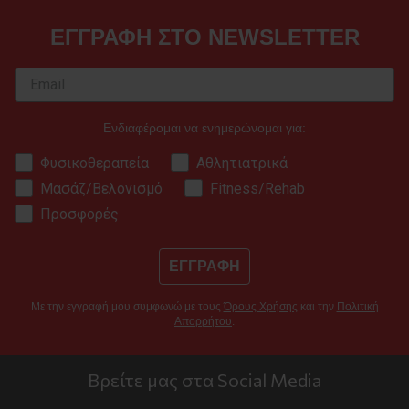
ΕΓΓΡΑΦΗ ΣΤΟ NEWSLETTER
Ενδιαφέρομαι να ενημερώνομαι για:
Φυσικοθεραπεία
Αθλητιατρικά
Μασάζ/Βελονισμό
Fitness/Rehab
Προσφορές
ΕΓΓΡΑΦΗ
Με την εγγραφή μου συμφωνώ με τους
Όρους Χρήσης
και την
Πολιτική
Απορρήτου
.
Βρείτε μας στα Social Media