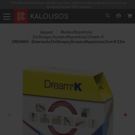
Η διαθεσιμότητα των προϊόντων όπως φαίνεται στις καρτέλες τους είναι
πραγματική και 99% έγκυρη
Αρχική
Φυσικοθεραπεία
Επίδεσμος Κινησιοθεραπείας Dream-K
DREAM K - Ελαστικός Επίδεσμος Κινησιοθεραπείας 5cm X 32m