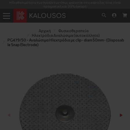
Η διαθεσιμότητα των προϊόντων όπως φαίνεται στις καρτέλες τους είναι
πραγματική και 99% έγκυρη
Αρχική
Φυσικοθεραπεία
Ηλεκτρόδια Αναλώσιμα (αυτοκόλλητα)
PG479/50 - Αναλώσιμα Ηλεκτρόδια με clip- diam 50mm- (Disposab
le Snap Electrode)