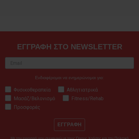
ΕΓΓΡΑΦΗ ΣΤΟ NEWSLETTER
Ενδιαφέρομαι να ενημερώνομαι για:
Φυσικοθεραπεία
Αθλητιατρικά
Μασάζ/Βελονισμό
Fitness/Rehab
Προσφορές
ΕΓΓΡΑΦΗ
Με την εγγραφή μου συμφωνώ με τους
Όρους Χρήσης
και την
Πολιτική