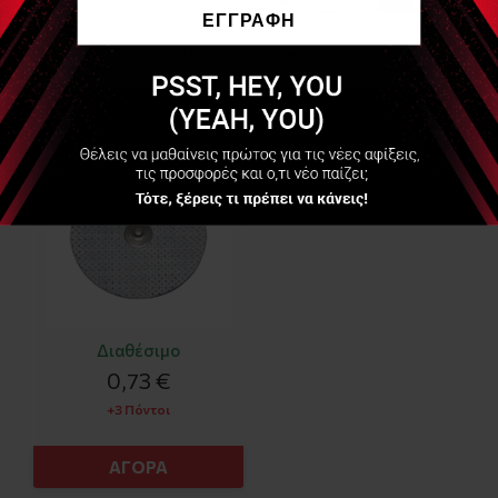
ΕΓΓΡΑΦΗ
Να μην εμφανιστεί ξανά
FIAB
PG479/50 - Αναλώσιμα
Ηλεκτρόδια με clip-
diam 50mm- (Disposable
Snap Electrode)
Διαθέσιμο
0,73 €
+3 Πόντοι
ΑΓΟΡΑ