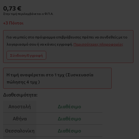
0,73 €
Στην τιμή περιλαμβάνεται ο Φ.Π.Α.
+3 Πόντοι
Για να μπείς στο πρόγραμμα επιβράβευσης πρέπει να συνδεθείς με το
λογαριασμό σου ή να κάνεις εγγραφή.
Περισσότερες πληροφορίες
Σύνδεση/Εγγραφή
Η τιμή αναφέρεται στο 1 τμχ (Συσκευασία
πώλησης 4 τμχ )
Διαθεσιμότητα:
Αποστολή
Διαθέσιμο
Αθήνα
Διαθέσιμο
Θεσσαλονίκη
Διαθέσιμο