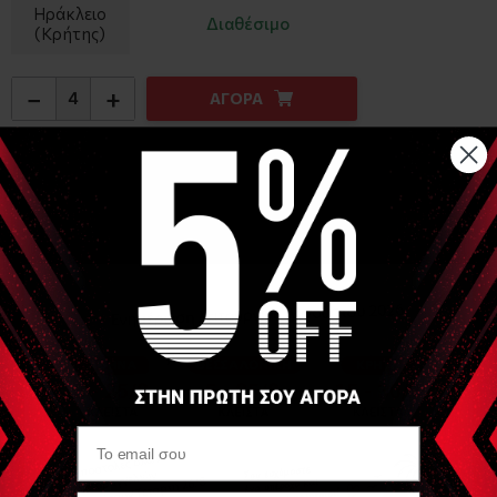
Ηράκλειο
Διαθέσιμο
(Κρήτης)
−
+
ΑΓΟΡΑ
Αναλυτική Περιγραφή
Αναλώσιμα αυτοκόλλητα ηλεκτρόδια με επικάλυψη gel για
ηλεκτροδιέγερση
Σύνδεση με clip
Στρογγυλό Διαμέτρου 50mm
Συσκευασία πώλησης : 4 τμχ - Η τιμή αναφέρεται στο τμχ
Είδες Πρόσφατα