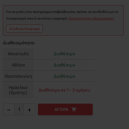
Για να μπείς στο πρόγραμμα επιβράβευσης πρέπει να συνδεθείς με το
λογαριασμό σου ή να κάνεις εγγραφή.
Περισσότερες πληροφορίες
Σύνδεση/Εγγραφή
Διαθεσιμότητα:
Αποστολή
Διαθέσιμο
Αθήνα
Διαθέσιμο
Θεσσαλονίκη
Διαθέσιμο
Ηράκλειο
Διαθέσιμο σε 1 - 3 ημέρες
(Κρήτης)
−
+
ΑΓΟΡΑ