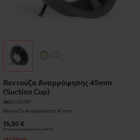
Βεντούζα Αναρρόφησης 45mm
(Suction Cup)
SKU:
100787
Βεντούζα Αναρρόφησης 40mm
15,50 €
Στην τιμή περιλαμβάνεται ο Φ.Π.Α.
+47 Πόντοι