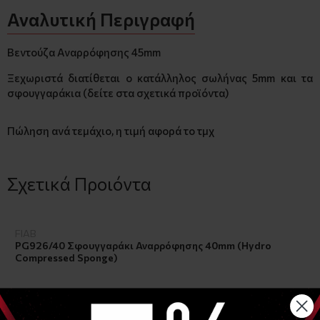
Αναλυτική Περιγραφή
Βεντούζα Αναρρόφησης 45mm
Ξεχωριστά διατίθεται ο κατάλληλος σωλήνας 5mm και τα
σφουγγαράκια (δείτε στα σχετικά προϊόντα)
Πώληση ανά τεμάχιο, η τιμή αφορά το τμχ
Σχετικά Προιόντα
FIAB
PG926/40 Σφουγγαράκι Αναρρόφησης 40mm (Hydro
Compressed Sponge)