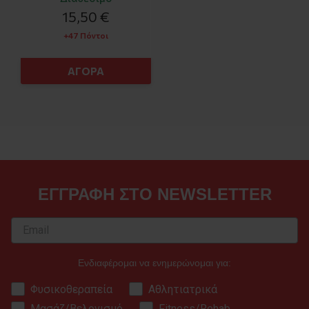
15,50 €
+47 Πόντοι
ΑΓΟΡΑ
ΕΓΓΡΑΦΗ ΣΤΟ NEWSLETTER
Ενδιαφέρομαι να ενημερώνομαι για:
Φυσικοθεραπεία
Αθλητιατρικά
Μασάζ/Βελονισμό
Fitness/Rehab