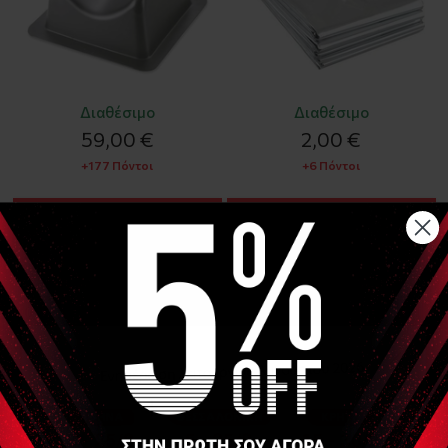
Διαθέσιμο
Διαθέσιμο
59,00 €
2,00 €
+177 Πόντοι
+6 Πόντοι
ΑΓΟΡΑ
ΑΓΟΡΑ
GIMA
Αναλογικό Δυναμόμετρο
Χεριού