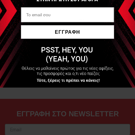
Διαθέσιμο
ΕΓΓΡΑΦΗ
37,00 €
Να μην εμφανιστεί ξανά
+111 Πόντοι
ΑΓΟΡΑ
1
2
ΕΓΓΡΑΦΗ ΣΤΟ NEWSLETTER