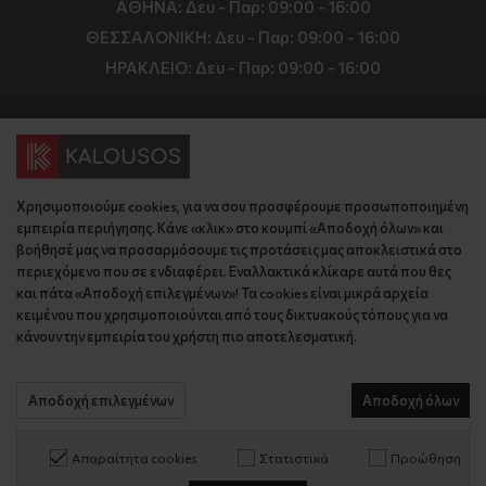
ΑΘΗΝΑ:
Δευ - Παρ: 09:00 - 16:00
ΘΕΣΣΑΛΟΝΙΚΗ:
Δευ - Παρ: 09:00 - 16:00
ΗΡΑΚΛΕΙΟ:
Δευ - Παρ: 09:00 - 16:00
Πληροφορίες
Όροι και Προϋποθέσεις
Επικοινωνία
Τιμές, Τρόποι Αποστολής και Πληρωμής
Χρησιμοποιούμε cookies, για να σου προσφέρουμε προσωποποιημένη
εμπειρία περιήγησης. Κάνε «κλικ» στο κουμπί «Αποδοχή όλων» και
Διεύθυνση
Πολιτική Απορρήτου
βοήθησέ μας να προσαρμόσουμε τις προτάσεις μας αποκλειστικά στο
Έδρα: Γράμμου 29, 18345 , Μοσχάτο Αττική
Κώδικας Δεοντολογίας
περιεχόμενο που σε ενδιαφέρει. Εναλλακτικά κλίκαρε αυτά που θες
Θεσ/νίκη: Λυσάνδρου 8, 54642, Θεσσαλονίκη
και πάτα «Αποδοχή επιλεγμένων»! Τα cookies είναι μικρά αρχεία
Εταιρικό Προφίλ
Κρήτη: Θερίσου 52, 71305, Ηράκλειο
κειμένου που χρησιμοποιούνται από τους δικτυακούς τόπους για να
KLoop - Loyalty Program
κάνουν την εμπειρία του χρήστη πιο αποτελεσματική.
Βρείτε μας στον χάρτη
Τηλέφωνο:
Become a Brand Ambassador
Έδρα: 210 775 2048
Αποδοχή επιλεγμένων
Αποδοχή όλων
Επικοινωνία
Θεσ/νίκη: 2310 827 031
Ηράκλειο: 2814 027 726
Απαραίτητα cookies
Στατιστικά
Προώθηση
© 2026 kalousos.gr All Rights Reserved.