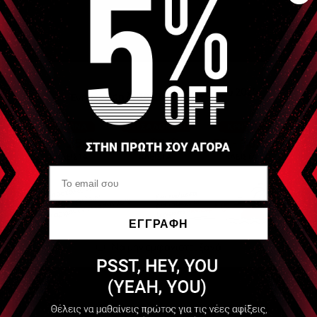
θήκη μεταφοράς για το Venom Go και τα ηλεκτρόδια του. Η
θήκη δεν περιλαμβάνει ούτε το venom Go ούτε ηλεκτρόδια.
Είδες Πρόσφατα
HYPERICE
Θήκη μεταφοράς Venom
Go Case
ΕΓΓΡΑΦΗ
Να μην εμφανιστεί ξανά