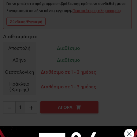
Για να μπείς στο πρόγραμμα επιβράβευσης πρέπει να συνδεθείς με το
λογαριασμό σου ή να κάνεις εγγραφή.
Περισσότερες πληροφορίες
Σύνδεση/Εγγραφή
Διαθεσιμότητα:
Αποστολή
Διαθέσιμο
Αθήνα
Διαθέσιμο
Θεσσαλονίκη
Διαθέσιμο σε 1 - 3 ημέρες
Ηράκλειο
Διαθέσιμο σε 1 - 3 ημέρες
(Κρήτης)
−
+
ΑΓΟΡΑ
Αναλυτική Περιγραφή