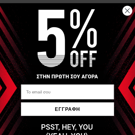
Αναλυτική Περιγραφή
Ελαστικός Ιμάντας Στερέωσης Πλάτους 3cm και Μήκους
80cm
Στα άκρα έχει velcro για να δένει σταθερά και να ανοίγει
εύκολα
Είδες Πρόσφατα
FIAB
PG965/8 Ελαστικός
Ιμάντας Π:3cm M:80cm
(Fastening Elastic Belt)
ΕΓΓΡΑΦΗ
Να μην εμφανιστεί ξανά