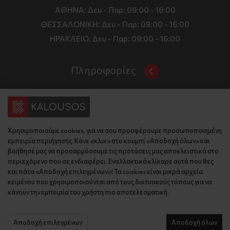
ΑΘΗΝΑ:
Δευ - Παρ: 09:00 - 16:00
ΘΕΣΣΑΛΟΝΙΚΗ:
Δευ - Παρ: 09:00 - 16:00
ΗΡΑΚΛΕΙΟ:
Δευ - Παρ: 09:00 - 16:00
Πληροφορίες
Όροι και Προϋποθέσεις
Επικοινωνία
Τιμές, Τρόποι Αποστολής και Πληρωμής
Διεύθυνση
Πολιτική Απορρήτου
Χρησιμοποιούμε cookies, για να σου προσφέρουμε προσωποποιημένη
Έδρα: Γράμμου 29, 18345 , Μοσχάτο Αττική
Κώδικας Δεοντολογίας
εμπειρία περιήγησης. Κάνε «κλικ» στο κουμπί «Αποδοχή όλων» και
Θεσ/νίκη: Λυσάνδρου 8, 54642, Θεσσαλονίκη
Εταιρικό Προφίλ
βοήθησέ μας να προσαρμόσουμε τις προτάσεις μας αποκλειστικά στο
Κρήτη: Θερίσου 52, 71305, Ηράκλειο
περιεχόμενο που σε ενδιαφέρει. Εναλλακτικά κλίκαρε αυτά που θες
KLoop - Loyalty Program
Βρείτε μας στον χάρτη
και πάτα «Αποδοχή επιλεγμένων»! Τα cookies είναι μικρά αρχεία
Τηλέφωνο:
Become a Brand Ambassador
κειμένου που χρησιμοποιούνται από τους δικτυακούς τόπους για να
κάνουν την εμπειρία του χρήστη πιο αποτελεσματική.
Έδρα: 210 775 2048
Επικοινωνία
Θεσ/νίκη: 2310 827 031
Ηράκλειο: 2814 027 726
Αποδοχή επιλεγμένων
Αποδοχή όλων
© 2026 kalousos.gr All Rights Reserved.