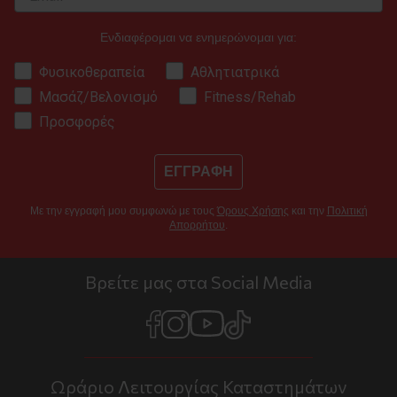
Ενδιαφέρομαι να ενημερώνομαι για:
Φυσικοθεραπεία
Αθλητιατρικά
Μασάζ/Βελονισμό
Fitness/Rehab
Προσφορές
ΕΓΓΡΑΦΗ
Με την εγγραφή μου συμφωνώ με τους
Όρους Χρήσης
και την
Πολιτική
Απορρήτου
.
Βρείτε μας στα Social Media
Ωράριο Λειτουργίας Καταστημάτων