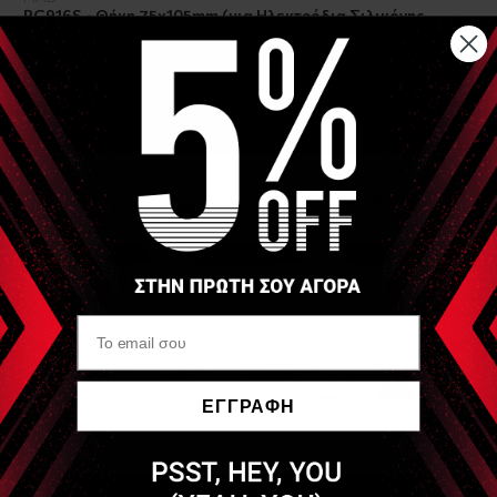
PG916S - Θήκη 75x105mm (για Ηλεκτρόδια Σιλικόνης
50x100mm) (Electrode Holding bag)
ΕΓΓΡΑΦΗ
Να μην εμφανιστεί ξανά