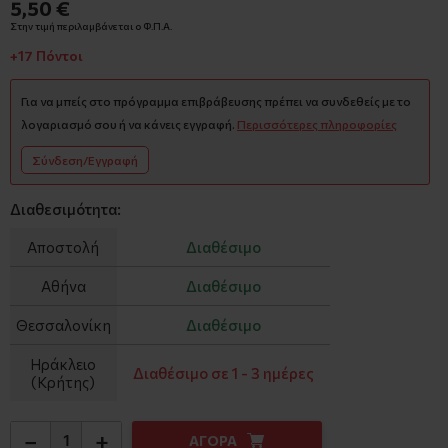
5,50 €
Στην τιμή περιλαμβάνεται ο Φ.Π.Α.
+17 Πόντοι
Για να μπείς στο πρόγραμμα επιβράβευσης πρέπει να συνδεθείς με το
λογαριασμό σου ή να κάνεις εγγραφή.
Περισσότερες πληροφορίες
Σύνδεση/Εγγραφή
Διαθεσιμότητα:
Αποστολή
Διαθέσιμο
Αθήνα
Διαθέσιμο
Θεσσαλονίκη
Διαθέσιμο
Ηράκλειο
Διαθέσιμο σε 1 - 3 ημέρες
(Κρήτης)
−
+
ΑΓΟΡΑ