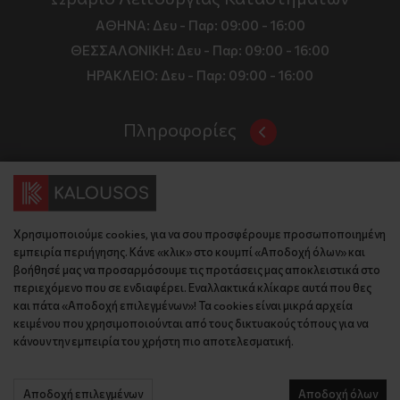
ΑΘΗΝΑ:
Δευ - Παρ: 09:00 - 16:00
ΘΕΣΣΑΛΟΝΙΚΗ:
Δευ - Παρ: 09:00 - 16:00
ΗΡΑΚΛΕΙΟ:
Δευ - Παρ: 09:00 - 16:00
Πληροφορίες
Όροι και Προϋποθέσεις
Επικοινωνία
Τιμές, Τρόποι Αποστολής και Πληρωμής
Διεύθυνση
Πολιτική Απορρήτου
Χρησιμοποιούμε cookies, για να σου προσφέρουμε προσωποποιημένη
Έδρα: Γράμμου 29, 18345 , Μοσχάτο Αττική
Κώδικας Δεοντολογίας
εμπειρία περιήγησης. Κάνε «κλικ» στο κουμπί «Αποδοχή όλων» και
Θεσ/νίκη: Λυσάνδρου 8, 54642, Θεσσαλονίκη
Εταιρικό Προφίλ
βοήθησέ μας να προσαρμόσουμε τις προτάσεις μας αποκλειστικά στο
Κρήτη: Θερίσου 52, 71305, Ηράκλειο
περιεχόμενο που σε ενδιαφέρει. Εναλλακτικά κλίκαρε αυτά που θες
KLoop - Loyalty Program
Βρείτε μας στον χάρτη
και πάτα «Αποδοχή επιλεγμένων»! Τα cookies είναι μικρά αρχεία
Τηλέφωνο:
Become a Brand Ambassador
κειμένου που χρησιμοποιούνται από τους δικτυακούς τόπους για να
κάνουν την εμπειρία του χρήστη πιο αποτελεσματική.
Έδρα: 210 775 2048
Επικοινωνία
Θεσ/νίκη: 2310 827 031
Ηράκλειο: 2814 027 726
Αποδοχή επιλεγμένων
Αποδοχή όλων
© 2026 kalousos.gr All Rights Reserved.