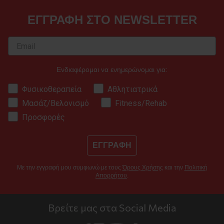
ΕΓΓΡΑΦΗ ΣΤΟ NEWSLETTER
Ενδιαφέρομαι να ενημερώνομαι για:
Φυσικοθεραπεία
Αθλητιατρικά
Μασάζ/Βελονισμό
Fitness/Rehab
Προσφορές
ΕΓΓΡΑΦΗ
Με την εγγραφή μου συμφωνώ με τους
Όρους Χρήσης
και την
Πολιτική
Απορρήτου
.
Βρείτε μας στα Social Media