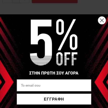
Αναλυτική Περιγραφή
Θήκες ηλεκτροδίων σιλικόνης από σπογγώδες υλικό
(spontex)
Μέγεθος : 110x140 mm - κατάλληλη για ηλεκτρόδιο σιλικόνης
80x120mm
Πώληση ανά τεμάχιο - Η τιμή αναφέρεται στο τεμάχιο
Είδες Πρόσφατα
FIAB
PG912S - Θήκη
ΕΓΓΡΑΦΗ
110x140mm (για
Να μην εμφανιστεί ξανά
Ηλεκτρόδια Σιλικόνης