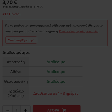
3,70 €
Στην τιμή περιλαμβάνεται ο Φ.Π.Α.
+12 Πόντοι
Για να μπείς στο πρόγραμμα επιβράβευσης πρέπει να συνδεθείς με το
λογαριασμό σου ή να κάνεις εγγραφή.
Περισσότερες πληροφορίες
Σύνδεση/Εγγραφή
Διαθεσιμότητα:
Αποστολή
Διαθέσιμο
Αθήνα
Διαθέσιμο
Θεσσαλονίκη
Διαθέσιμο
Ηράκλειο
Διαθέσιμο σε 1 - 3 ημέρες
(Κρήτης)
−
+
ΑΓΟΡΑ