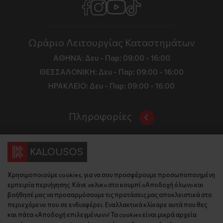
Ωράριο Λειτουργίας Καταστημάτων
ΑΘΗΝΑ:
Δευ - Παρ: 09:00 - 16:00
ΘΕΣΣΑΛΟΝΙΚΗ:
Δευ - Παρ: 09:00 - 16:00
ΗΡΑΚΛΕΙΟ:
Δευ - Παρ: 09:00 - 16:00
Πληροφορίες
Όροι και Προϋποθέσεις
Επικοινωνία
Τιμές, Τρόποι Αποστολής και Πληρωμής
Διεύθυνση
Πολιτική Απορρήτου
Χρησιμοποιούμε cookies, για να σου προσφέρουμε προσωποποιημένη
Έδρα: Γράμμου 29, 18345 , Μοσχάτο Αττική
Κώδικας Δεοντολογίας
εμπειρία περιήγησης. Κάνε «κλικ» στο κουμπί «Αποδοχή όλων» και
Θεσ/νίκη: Λυσάνδρου 8, 54642, Θεσσαλονίκη
Εταιρικό Προφίλ
βοήθησέ μας να προσαρμόσουμε τις προτάσεις μας αποκλειστικά στο
Κρήτη: Θερίσου 52, 71305, Ηράκλειο
περιεχόμενο που σε ενδιαφέρει. Εναλλακτικά κλίκαρε αυτά που θες
KLoop - Loyalty Program
Βρείτε μας στον χάρτη
και πάτα «Αποδοχή επιλεγμένων»! Τα cookies είναι μικρά αρχεία