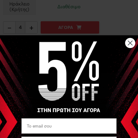
Ηράκλειο
Διαθέσιμο
(Κρήτης)
−
+
ΑΓΟΡΑ
Αναλυτική Περιγραφή
Αναλώσιμα αυτοκόλλητα ηλεκτρόδια με επικάλυψη gel για
ηλεκτροδιέγερση
Σύνδεση με clip
Μέγεθος : 45x98mm
Συσκευασία πώλησης : 4 τμχ - Η τιμή αναφέρεται στο τμχ
Είδες Πρόσφατα