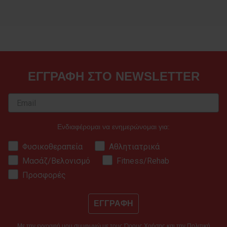
ΕΓΓΡΑΦΗ ΣΤΟ NEWSLETTER
Ενδιαφέρομαι να ενημερώνομαι για:
Φυσικοθεραπεία
Αθλητιατρικά
Μασάζ/Βελονισμό
Fitness/Rehab
Προσφορές
ΕΓΓΡΑΦΗ
Με την εγγραφή μου συμφωνώ με τους
Όρους Χρήσης
και την
Πολιτική