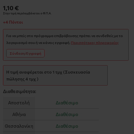
1,10 €
Στην τιμή περιλαμβάνεται ο Φ.Π.Α.
+4 Πόντοι
Για να μπείς στο πρόγραμμα επιβράβευσης πρέπει να συνδεθείς με το
λογαριασμό σου ή να κάνεις εγγραφή.
Περισσότερες πληροφορίες
Σύνδεση/Εγγραφή
Η τιμή αναφέρεται στο 1 τμχ (Συσκευασία
πώλησης 4 τμχ )
Διαθεσιμότητα:
Αποστολή
Διαθέσιμο
Αθήνα
Διαθέσιμο
Θεσσαλονίκη
Διαθέσιμο