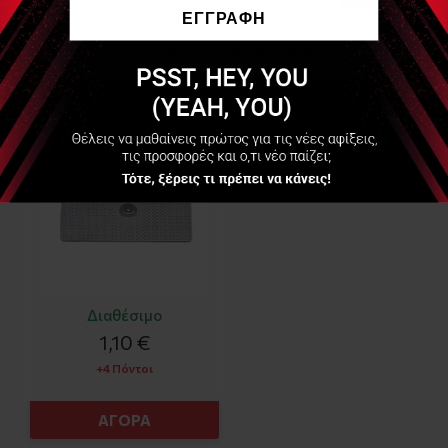
ΕΓΓΡΑΦΗ
Να μην εμφανιστεί ξανά
FIAB
PG474 - Αναλώσιμα
Ηλεκτρόδια με clip-
45x98mm- (Disposable
Snap Electrode)
Διαθέσιμο
1,10 €
+4 Πόντοι
ΑΓΟΡΑ