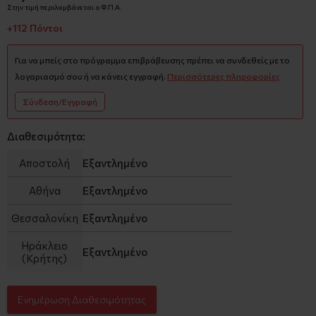
Στην τιμή περιλαμβάνεται ο Φ.Π.Α.
+112 Πόντοι
Για να μπείς στο πρόγραμμα επιβράβευσης πρέπει να συνδεθείς με το
λογαριασμό σου ή να κάνεις εγγραφή.
Περισσότερες πληροφορίες
Σύνδεση/Εγγραφή
Διαθεσιμότητα:
Αποστολή
Εξαντλημένο
Αθήνα
Εξαντλημένο
Θεσσαλονίκη
Εξαντλημένο
Ηράκλειο
Εξαντλημένο
(Κρήτης)
Ενημέρωση Διαθεσιμότητας