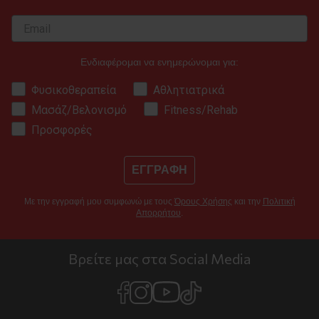
Ενδιαφέρομαι να ενημερώνομαι για:
Φυσικοθεραπεία
Αθλητιατρικά
Μασάζ/Βελονισμό
Fitness/Rehab
Προσφορές
ΕΓΓΡΑΦΗ
Με την εγγραφή μου συμφωνώ με τους
Όρους Χρήσης
και την
Πολιτική
Απορρήτου
.
Βρείτε μας στα Social Media