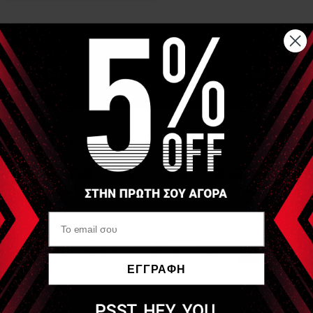
Αναλυτική Περιγραφή
Στυλό Ηλεκτροδιέγερης και μασάζ με κεφαλή αποτελούμενη
από 2 μη αποσπώμενες σφαίρες.
Σύνδεση με 2mm βύσμα το οποίο μπορεί να αλλαχτεί
ανάλογα με τις ανάγκες σας
Είδες Πρόσφατα
FIAB
PG340 - Στυλό
Ηλεκτροδιέγερσης/
ΕΓΓΡΑΦΗ
μασάζ με διπλό
σφαιρικό ακροδέκτη
Να μην εμφανιστεί ξανά
(Electrostimulation
Pencil)