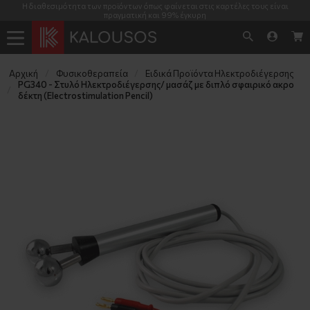
Η διαθεσιμότητα των προϊόντων όπως φαίνεται στις καρτέλες τους είναι
πραγματική και 99% έγκυρη
Αρχική
Φυσικοθεραπεία
Ειδικά Προϊόντα Ηλεκτροδιέγερσης
PG340 - Στυλό Ηλεκτροδιέγερσης/ μασάζ με διπλό σφαιρικό ακρο
δέκτη (Electrostimulation Pencil)