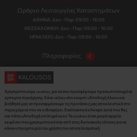
Ωράριο Λειτουργίας Καταστημάτων
ΑΘΗΝΑ:
Δευ - Παρ: 09:00 - 16:00
ΘΕΣΣΑΛΟΝΙΚΗ:
Δευ - Παρ: 09:00 - 16:00
ΗΡΑΚΛΕΙΟ:
Δευ - Παρ: 09:00 - 16:00
Πληροφορίες
Όροι και Προϋποθέσεις
Επικοινωνία
Τιμές, Τρόποι Αποστολής και Πληρωμής
Διεύθυνση
Πολιτική Απορρήτου
Χρησιμοποιούμε cookies, για να σου προσφέρουμε προσωποποιημένη
Έδρα: Γράμμου 29, 18345 , Μοσχάτο Αττική
Κώδικας Δεοντολογίας
εμπειρία περιήγησης. Κάνε «κλικ» στο κουμπί «Αποδοχή όλων» και
Θεσ/νίκη: Λυσάνδρου 8, 54642, Θεσσαλονίκη
Εταιρικό Προφίλ
βοήθησέ μας να προσαρμόσουμε τις προτάσεις μας αποκλειστικά στο
Κρήτη: Θερίσου 52, 71305, Ηράκλειο
περιεχόμενο που σε ενδιαφέρει. Εναλλακτικά κλίκαρε αυτά που θες
KLoop - Loyalty Program
Βρείτε μας στον χάρτη
και πάτα «Αποδοχή επιλεγμένων»! Τα cookies είναι μικρά αρχεία
Τηλέφωνο:
Become a Brand Ambassador
κειμένου που χρησιμοποιούνται από τους δικτυακούς τόπους για να
κάνουν την εμπειρία του χρήστη πιο αποτελεσματική.
Έδρα: 210 775 2048
Επικοινωνία
Θεσ/νίκη: 2310 827 031