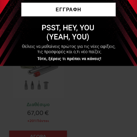
Είδες Πρόσφατα
ΕΓΓΡΑΦΗ
Να μην εμφανιστεί ξανά
FIAB
PG330 Στυλό
Ηλκτροδιέγερσης/
μασάζ με 4 κεφαλές
(Electrostimulation
Pencil)
Διαθέσιμο
67,00 €
+201 Πόντοι
ΑΓΟΡΑ