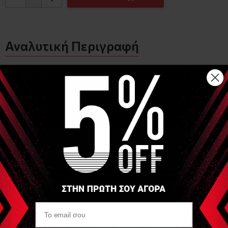
Αναλυτική Περιγραφή
Στυλό Ηλκτροδιέγερσης και μασάζ με 4 αποσπώμενες
κεφαλές ώστε ο χρήστης να αποφσίζει την κατάλληλη για
χρήση ανά περίσταση.
Οι κεφαλές όπως φαίνεται στην φωτογραφία είναι:
Σφαιρική
Κωνική
Ακίδα
Κυρτή επιφάνεια
Έχουν τη δυνατότητα να βιδώνουν στο στυλό Το
συγκεκριμένο μοντέλο παρέχεται με εξωτερικό ηλεκτρόδιο
γείωσης (απεικονίζεται σαν κύλινδρος). Η σύνδεση
διαμορφώνεται ανάλογα με τον τύπο που απαιτεί ο χρήστης