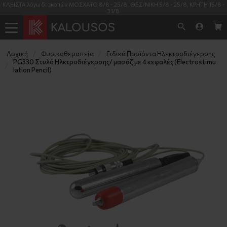
ΚΛΕΙΣΤΑ λόγω διακοπών ΜΟΣΧΑΤΟ 8/8 - 25/8 , ΘΕΣ/ΝΙΚΗ 5/8 - 25/8, ΚΡΗΤΗ 15/8 -
31/8
Αρχική
Φυσικοθεραπεία
Ειδικά Προϊόντα Ηλεκτροδιέγερσης
PG330 Στυλό Ηλκτροδιέγερσης/ μασάζ με 4 κεφαλές (Electrostimu
lation Pencil)