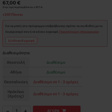
67,00 €
Στην τιμή περιλαμβάνεται ο Φ.Π.Α.
+201 Πόντοι
Για να μπείς στο πρόγραμμα επιβράβευσης πρέπει να συνδεθείς με το
λογαριασμό σου ή να κάνεις εγγραφή.
Περισσότερες πληροφορίες
Σύνδεση/Εγγραφή
Διαθεσιμότητα:
Αποστολή
Διαθέσιμο
Αθήνα
Διαθέσιμο
Θεσσαλονίκη
Διαθέσιμο σε 1 - 3 ημέρες
Ηράκλειο
Διαθέσιμο σε 1 - 3 ημέρες
(Κρήτης)
−
+
ΑΓΟΡΑ