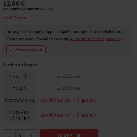
52,00 €
Στην τιμή περιλαμβάνεται ο Φ.Π.Α.
+156 Πόντοι
Για να μπείς στο πρόγραμμα επιβράβευσης πρέπει να συνδεθείς με το
λογαριασμό σου ή να κάνεις εγγραφή.
Περισσότερες πληροφορίες
Σύνδεση/Εγγραφή
Διαθεσιμότητα:
Αποστολή
Διαθέσιμο
Αθήνα
Διαθέσιμο
Θεσσαλονίκη
Διαθέσιμο σε 1 - 3 ημέρες
Ηράκλειο
Διαθέσιμο σε 1 - 3 ημέρες
(Κρήτης)
−
+
ΑΓΟΡΑ