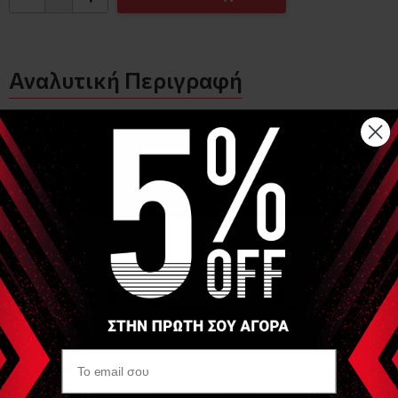
Αναλυτική Περιγραφή
Επαναχρησιμοποιούμενη μάσκα κατάλληλη για
ηλεκτροδιέγερση προσώπου.
Το σπογγώδες υλικό κατασκευής είναι τέτοιο ώστε αφού
βραχεί με νερό επιτρέπει την ομοιόμορφη κατανομή του σε
όλη την επιφάνεια της μάσκας με σκοπό να διατηρεί
σταθερή υγρασία καθ' όλη τη διάρκεια της θεραπείας.
Επίσης η σύνθεσή του το κάνει εύκαμπτο και εύκολα
διαμορφώσιμο ανάλογα με την ανατομία του κάθε προσώπου
προς θεραπεία εξασφαλίζοντας έτσι την ιδανική επιφάνεια
επαφής με το πρόσωπο.
Σύνδεση με clip