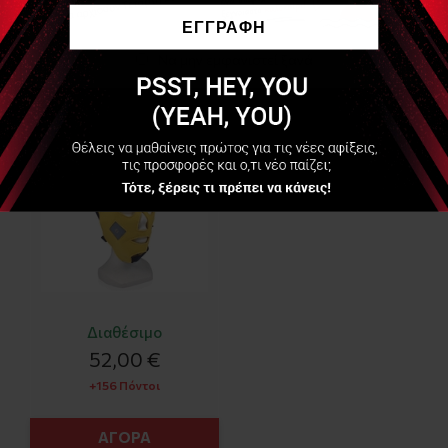
Είδες Πρόσφατα
ΕΓΓΡΑΦΗ
Να μην εμφανιστεί ξανά
FIAB
PG1011 - Μάσκα
Ηλεκτροδιέγερσης
Προσώπου (Face
Electrostimaulation
Mask)
Διαθέσιμο
52,00 €
+156 Πόντοι
ΑΓΟΡΑ