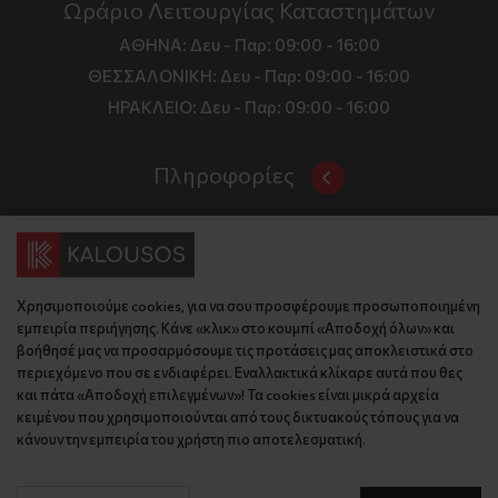
Ωράριο Λειτουργίας Καταστημάτων
ΑΘΗΝΑ:
Δευ - Παρ: 09:00 - 16:00
ΘΕΣΣΑΛΟΝΙΚΗ:
Δευ - Παρ: 09:00 - 16:00
ΗΡΑΚΛΕΙΟ:
Δευ - Παρ: 09:00 - 16:00
Πληροφορίες
Όροι και Προϋποθέσεις
Επικοινωνία
Τιμές, Τρόποι Αποστολής και Πληρωμής
Διεύθυνση
Πολιτική Απορρήτου
Χρησιμοποιούμε cookies, για να σου προσφέρουμε προσωποποιημένη
Έδρα: Γράμμου 29, 18345 , Μοσχάτο Αττική
Κώδικας Δεοντολογίας
εμπειρία περιήγησης. Κάνε «κλικ» στο κουμπί «Αποδοχή όλων» και
Θεσ/νίκη: Λυσάνδρου 8, 54642, Θεσσαλονίκη
Εταιρικό Προφίλ
βοήθησέ μας να προσαρμόσουμε τις προτάσεις μας αποκλειστικά στο
Κρήτη: Θερίσου 52, 71305, Ηράκλειο
περιεχόμενο που σε ενδιαφέρει. Εναλλακτικά κλίκαρε αυτά που θες
KLoop - Loyalty Program
Βρείτε μας στον χάρτη
και πάτα «Αποδοχή επιλεγμένων»! Τα cookies είναι μικρά αρχεία
Τηλέφωνο:
Become a Brand Ambassador
κειμένου που χρησιμοποιούνται από τους δικτυακούς τόπους για να
κάνουν την εμπειρία του χρήστη πιο αποτελεσματική.
Έδρα: 210 775 2048
Επικοινωνία
Θεσ/νίκη: 2310 827 031
Ηράκλειο: 2814 027 726