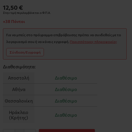
12,50 €
Στην τιμή περιλαμβάνεται ο Φ.Π.Α.
+38 Πόντοι
Για να μπείς στο πρόγραμμα επιβράβευσης πρέπει να συνδεθείς με το
λογαριασμό σου ή να κάνεις εγγραφή.
Περισσότερες πληροφορίες
Σύνδεση/Εγγραφή
Διαθεσιμότητα:
Αποστολή
Διαθέσιμο
Αθήνα
Διαθέσιμο
Θεσσαλονίκη
Διαθέσιμο
Ηράκλειο
Διαθέσιμο
(Κρήτης)