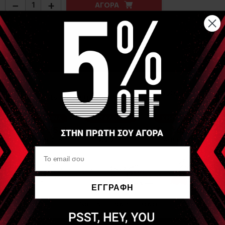
−
+
ΑΓΟΡΑ
Αναλυτική Περιγραφή
Πανάκι non wooven αραχνο-ύφαντο για προσκέφαλο
κρεβατιού. Η τιμή αναφέρεται σε συσκευασία 100 τεμαχίων.
Είδες Πρόσφατα
SINTANG
Πανάκι non-wooven για
προσκέφαλο 100τμχ
(Disposable headrest
ΕΓΓΡΑΦΗ
protector)
Να μην εμφανιστεί ξανά